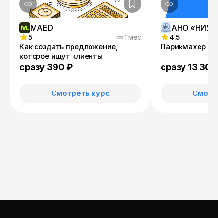
MAED
5
1 мес
4.5
Как создать предложение,
Парикмахер
которое ищут клиенты
сразу 390 ₽
сразу 13 300
Смотреть курс
Смотр