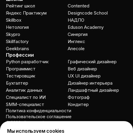
Рейтинг школ
Contented
Яндекс Практикум
Designcode School
Skillbox
НАДПО
Нетология
Eduson Academy
Skypro
Cинергия
Skillfactory
Инглекс
Geekbrains
Anecole
Профессии
Python разработчик
Графический дизайнер
Программист
Веб дизайнер
Тестировщик
UX UI дизайнер
Бухгалтер
Дизайнер интерьера
Аналитик данных
Ландшафтный дизайнер
Специалист по ИИ
Фотограф
SMM-специалист
Кондитер
Политика конфиденциальности
Пользовательское соглашение
© 2026 allcourses.io
Мы используем cookies