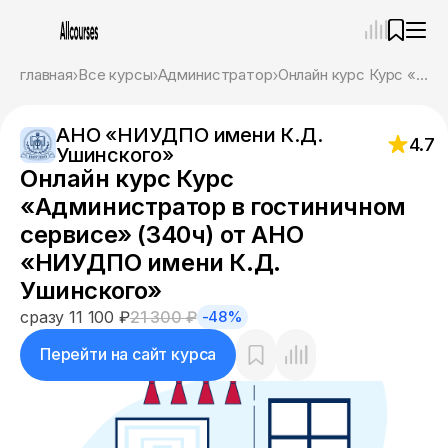
—
×
главная
Все курсы
Администратор
Онлайн курс Курс «Администратор в гостиничном сервисе» (340ч) от АНО «НИУДПО имени К.Д. Ушинского»
Ассистент
09.08.26, 12:39
АНО «НИУДПО имени К.Д.
Привет! Я Ваш карьерный навигатор. Подберу
4.7
Ушинского»
курсы, которые соответствует именно вашим
Онлайн курс Курс
целям.
Пожалуйста, ответьте на несколько вопросов,
«Администратор в гостиничном
чтобы начать.
сервисе» (340ч) от АНО
«НИУДПО имени К.Д.
Приступим?
Ушинского»
сразу 11 100 ₽
21 300 ₽
-48%
Перейти на сайт курса