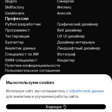
Skypro
Cинергия
Skillfactory
Инглекс
Geekbrains
Anecole
Профессии
Python разработчик
Графический дизайнер
Программист
Веб дизайнер
Тестировщик
UX UI дизайнер
Бухгалтер
Дизайнер интерьера
Аналитик данных
Ландшафтный дизайнер
Специалист по ИИ
Фотограф
SMM-специалист
Кондитер
Политика конфиденциальности
Пользовательское соглашение
© 2026 allcourses.io
Мы используем cookies
Используя сайт, вы соглашаетесь с
обработкой данных
Спросить AI
для аналитики и улучшения работы сайта.
Хорошо 👌