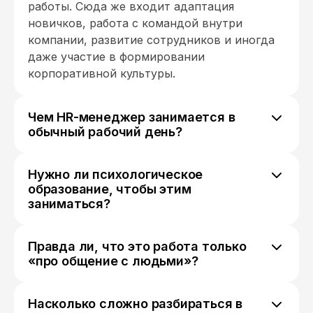
работы. Сюда же входит адаптация
новичков, работа с командой внутри
компании, развитие сотрудников и иногда
даже участие в формировании
корпоративной культуры.
Чем HR-менеджер занимается в
обычный рабочий день?
День редко выглядит одинаково. Может
быть собеседование, потом разбор резюме,
Нужно ли психологическое
дальше — разговор с руководителями по
образование, чтобы этим
вакансиям, а ближе к вечеру что-то про
заниматься?
адаптацию новых сотрудников или
Нет. Оно может помочь, но не является
внутренние вопросы команды.
обязательным. Гораздо чаще важны
Правда ли, что это работа только
коммуникация, внимательность к людям и
«про общение с людьми»?
умение разбираться в задачах бизнеса.
Общения действительно много, но это не
вся суть. Есть и аналитика, и работа с
Насколько сложно разбираться в
документами, и структурирование