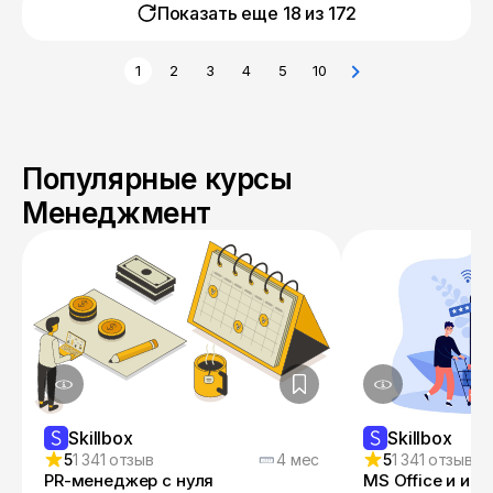
Показать еще 18 из
172
1
2
3
4
5
10
Популярные курсы
Менеджмент
Skillbox
Skillbox
5
1 341 отзыв
4 мес
5
1 341 отзыв
PR-менеджер с нуля
MS Office и ин