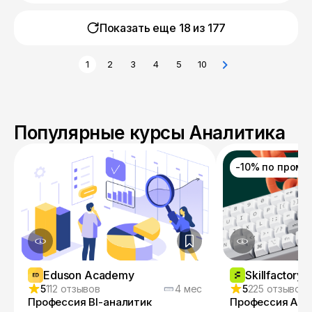
Показать еще 18 из
177
1
2
3
4
5
10
Популярные курсы Аналитика
-10% по пром
Eduson Academy
Skillfactory
5
112 отзывов
4 мес
5
225 отзывов
Профессия BI-аналитик
Профессия Ана