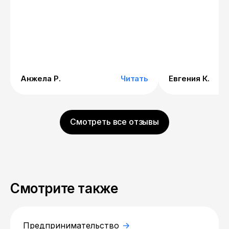
реально. Сейчас работаю на
то, что пришла 
удаленке из дома, чего и хотела
скидку, все рав
что поделать. П
процессе, но в 
все устраивает
Анжела Р.
Читать
Евгения К.
Смотреть все отзывы
Смотрите также
Предпринимательство