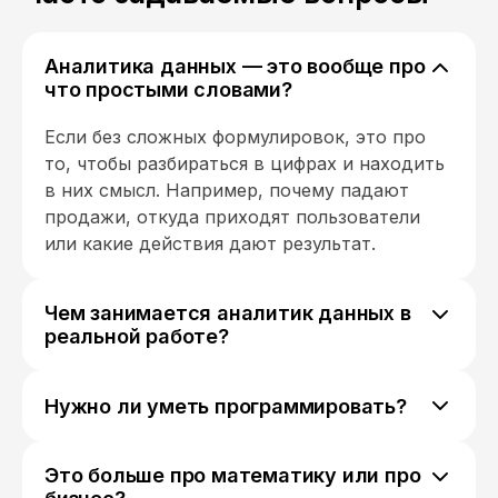
Аналитика данных — это вообще про
что простыми словами?
Если без сложных формулировок, это про
то, чтобы разбираться в цифрах и находить
в них смысл. Например, почему падают
продажи, откуда приходят пользователи
или какие действия дают результат.
Чем занимается аналитик данных в
реальной работе?
Сначала он получает «сырые» данные из
разных источников, потом приводит их в
Нужно ли уметь программировать?
порядок, ищет закономерности и уже на
На старте — не обязательно глубоко. Чаще
основе этого делает выводы. Часто
всего начинают с SQL и базового Python, но
результат оформляется в виде отчётов или
Это больше про математику или про
многое зависит от задач. Иногда
дашбордов.