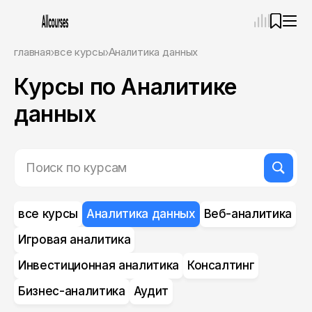
—
×
главная
все курсы
Аналитика данных
Курсы по Аналитике
Ассистент
08.08.26, 06:23
Привет! Я Ваш карьерный навигатор. Подберу
данных
курсы, которые соответствует именно вашим
целям.
Пожалуйста, ответьте на несколько вопросов,
чтобы начать.
Приступим?
все курсы
Аналитика данных
Веб-аналитика
Игровая аналитика
Инвестиционная аналитика
Консалтинг
Бизнес-аналитика
Аудит