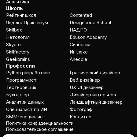
Аналитика
Школы
Рейтинг школ
Contented
Яндекс Практикум
Designcode School
Skillbox
НАДПО
Нетология
Eduson Academy
Skypro
Cинергия
Skillfactory
Инглекс
Geekbrains
Anecole
Профессии
Python разработчик
Графический дизайнер
Программист
Веб дизайнер
Тестировщик
UX UI дизайнер
Бухгалтер
Дизайнер интерьера
Аналитик данных
Ландшафтный дизайнер
Специалист по ИИ
Фотограф
SMM-специалист
Кондитер
Политика конфиденциальности
Пользовательское соглашение
© 2026 allcourses.io