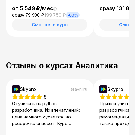
от 5 549 ₽/мес
сразу 131 814
сразу 79 900 ₽
199 750 ₽
-60%
Смотреть курс
Смотр
Отзывы о курсах Аналитика
Skypro
sravni.ru
Skypro
5
5
Отучилась на python-
Пришла учиться 
разработчика. Из впечатлений:
разработчика в
цена немного кусается, но
рекомендации п
рассрочка спасает. Курс
также проходила
хороший, совмещать с работой
теперь уже на п