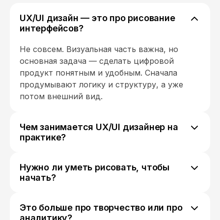
требовал и без него увидели
поступление средств. Так вот,
UX/UI дизайн — это про рисование
возврат осуществляется в
интерфейсов?
течение 45 рабочих дней с
момента получения корректного
Не совсем. Визуальная часть важна, но
заявления и полного пакета
основная задача — сделать цифровой
документов. Я отправила
продукт понятным и удобным. Сначала
документы 30 апреля, сегодня 17
продумывают логику и структуру, а уже
июня денег нет! На вопрос когда
потом внешний вид.
будет возврат денег, точную
дату не называют. Решайте сами,
надо вам это или нет. Но я не
Чем занимается UX/UI дизайнер на
рекомендую данную "академию".
практике?
Поберегите свои деньги и нервы.
Обычно работа состоит из нескольких
этапов: изучение задач продукта, анализ
Нужно ли уметь рисовать, чтобы
поведения пользователей, проектирование
начать?
сценариев взаимодействия, создание
Нет. Гораздо важнее понимание логики,
прототипов и финальный дизайн
базовых принципов композиции и умение
интерфейсов.
Это больше про творчество или про
работать в специальных программах для
аналитику?