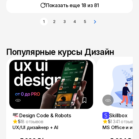
Показать еще 18 из
81
1
2
3
4
5
Популярные курсы Дизайн
Design Code & Robots
Skillbox
5
18 отзывов
5
1 341 отзыв
UX/UI дизайнер + AI
MS Office и ин