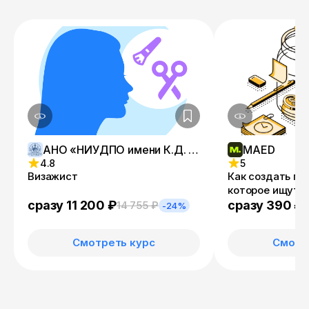
АНО «НИУДПО имени К.Д. Ушинского»
MAED
4.8
5
Визажист
Как создать п
которое ищут 
сразу 11 200 ₽
сразу 390 ₽
14 755 ₽
-24%
Смотреть курс
Смотр