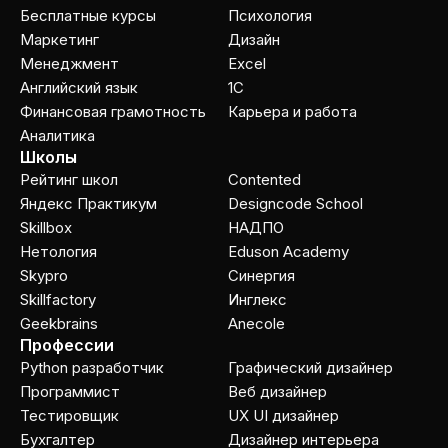
Бесплатные курсы
Психология
Маркетинг
Дизайн
Менеджмент
Excel
Английский язык
1C
Финансовая грамотность
Карьера и работа
Аналитика
Школы
Рейтинг школ
Contented
Яндекс Практикум
Designcode School
Skillbox
НАДПО
Нетология
Eduson Academy
Skypro
Cинергия
Skillfactory
Инглекс
Geekbrains
Anecole
Профессии
Python разработчик
Графический дизайнер
Программист
Веб дизайнер
Тестировщик
UX UI дизайнер
Бухгалтер
Дизайнер интерьера