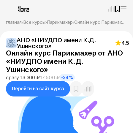
—
×
главная
Все курсы
Парикмахер
Онлайн курс Парикмахер от АНО «НИУДПО имени К.Д. Ушинского»
Ассистент
07.08.26, 06:45
АНО «НИУДПО имени К.Д.
Привет! Я Ваш карьерный навигатор. Подберу
4.5
Ушинского»
курсы, которые соответствует именно вашим
Онлайн курс Парикмахер от АНО
целям.
Пожалуйста, ответьте на несколько вопросов,
«НИУДПО имени К.Д.
чтобы начать.
Ушинского»
Приступим?
сразу 13 300 ₽
17 500 ₽
-24%
Перейти на сайт курса