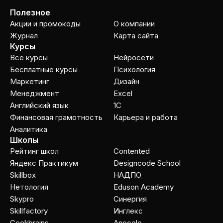
Полезное
Акции и промокоды
О компании
Журнал
Карта сайта
Курсы
Все курсы
Нейросети
Бесплатные курсы
Психология
Маркетинг
Дизайн
Менеджмент
Excel
Английский язык
1C
Финансовая грамотность
Карьера и работа
Аналитика
Школы
Рейтинг школ
Contented
Яндекс Практикум
Designcode School
Skillbox
НАДПО
Нетология
Eduson Academy
Skypro
Cинергия
Skillfactory
Инглекс
Geekbrains
Anecole