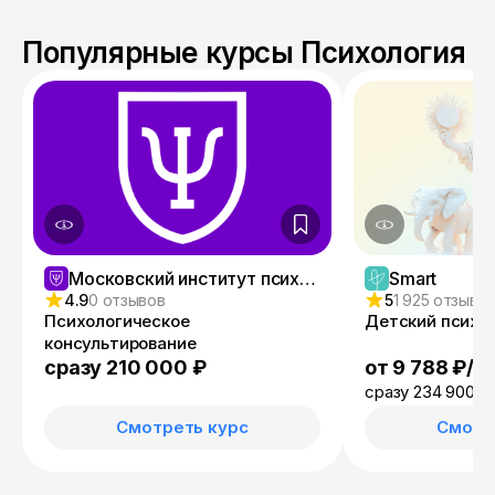
Популярные курсы Психология
Московский институт психологии
Smart
4.9
0 отзывов
5
1 925 отзыво
Психологическое
Детский психо
консультирование
от 9 788 ₽/м
сразу 210 000 ₽
сразу 234 900 ₽
Смотреть курс
Смотр