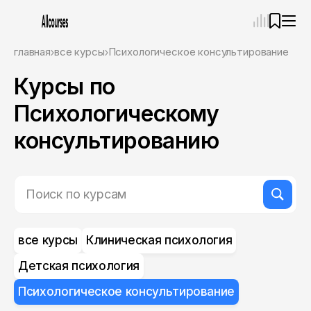
—
×
главная
все курсы
Психологическое консультирование
Курсы по
Ассистент
07.08.26, 04:31
Привет! Я Ваш карьерный навигатор. Подберу
Психологическому
курсы, которые соответствует именно вашим
целям.
консультированию
Пожалуйста, ответьте на несколько вопросов,
чтобы начать.
Приступим?
все курсы
Клиническая психология
Детская психология
Психологическое консультирование