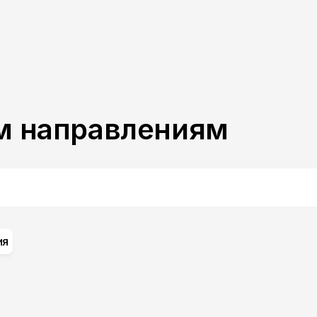
м направлениям
ия