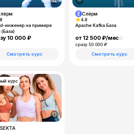
Слёрм
Слёрм
.8
4.8
ud-инженер на примере
Apache Kafka База
 (База)
от 12 500 ₽/мес
зу 10 000 ₽
сразу 50 000 ₽
Смотреть курс
Смотреть курс
вый курс
#SEKTA