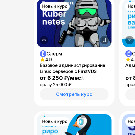
Новый курс
Но
Слёрм
4.9
4
Базовое администрирование
Адм
Linux серверов с FirstVDS
от 6 250 ₽/мес
от 
сразу 25 000 ₽
сраз
Смотреть курс
Новый курс
Но