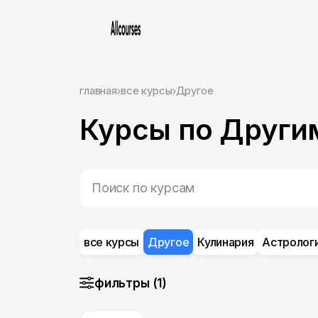
главная
все курсы
Другое
Курсы по Други
все курсы
Другое
Кулинария
Астролог
фильтры (1)