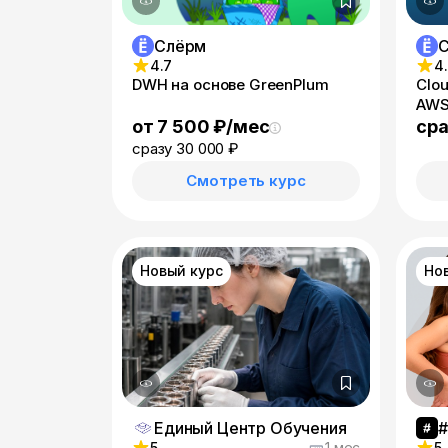
Слёрм
4.7
4
DWH на основе GreenPlum
Clo
AWS
от 7 500 ₽/мес
сра
сразу 30 000 ₽
Смотреть курс
Новый курс
Но
Единый Центр Обучения
5
1 мес
5