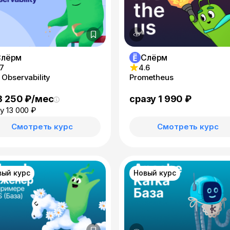
Слёрм
Слёрм
.7
4.6
 Observability
Prometheus
3 250 ₽/мес
сразу 1 990 ₽
у 13 000 ₽
Смотреть курс
Смотреть курс
вый курс
Новый курс