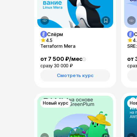
Слёрм
4.5
4
Terraform Мега
SRE:
от 7 500 ₽/мес
от 
сразу 30 000 ₽
сраз
Смотреть курс
Новый курс
Но