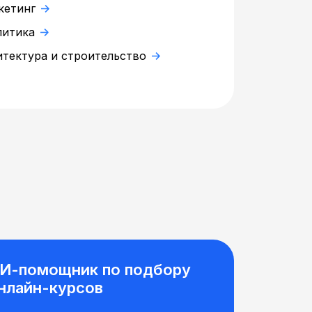
кетинг
литика
итектура и строительство
И-помощник по подбору
нлайн-курсов