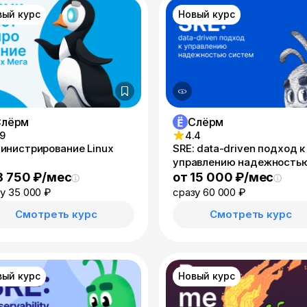
вый курс
Новый курс
Слёрм
Слёрм
.9
4.4
инистрирование Linux
SRE: data-driven подход к
управлению надежность
систем
8 750 ₽/мес
от 15 000 ₽/мес
у 35 000 ₽
сразу 60 000 ₽
Смотреть курс
Смотреть курс
вый курс
Новый курс