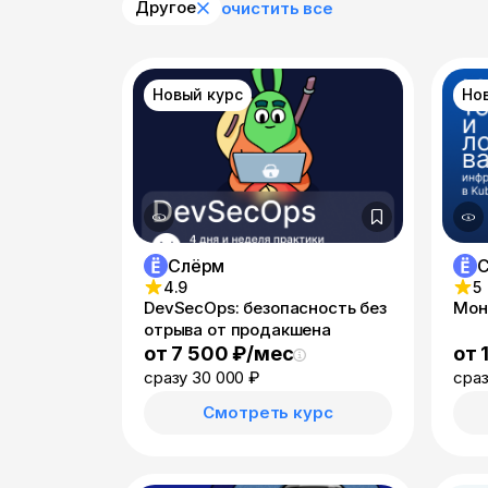
Другое
очистить все
Новый курс
Но
Слёрм
4.9
5
DevSecOps: безопасность без
Мон
отрыва от продакшена
от 7 500 ₽/мес
от 
сразу 30 000 ₽
сраз
Смотреть курс