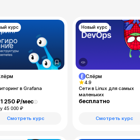
вый курс
Новый курс
Слёрм
Слёрм
4.9
иторинг в Grafana
Сети в Linux для самых
маленьких
бесплатно
11 250 ₽/мес
у 45 000 ₽
Смотреть курс
Смотреть курс