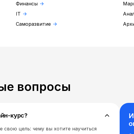
Финансы
Мар
IT
Ана
Саморазвитие
Арх
ые вопросы
айн-курс?
И
о
 свою цель: чему вы хотите научиться