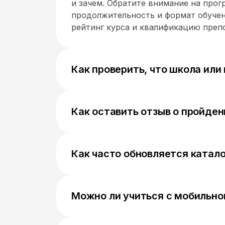
и зачем. Обратите внимание на прог
продолжительность и формат обучен
рейтинг курса и квалификацию преп
Как проверить, что школа ил
Проверьте лицензию на образовател
площадках, квалификацию преподава
результаты выпускников, реквизиты 
Как оставить отзыв о пройде
активность школы в соцсетях.
Чтобы оставить отзыв о пройденном 
проходили, найдите раздел с отзыва
мнение о программе, преподавателях
Как часто обновляется катало
Каталог курсов регулярно обновляе
и образовательные программы, чтоб
качественных вариантов обучения.
Можно ли учиться с мобильно
Да, учиться можно с мобильного ус
адаптированы для смартфонов и пла