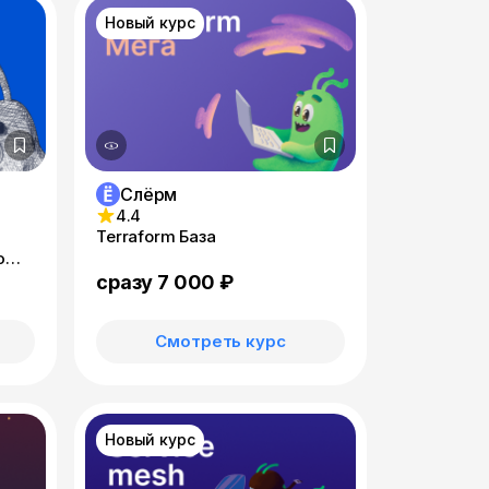
Новый курс
Слёрм
4.4
Terraform База
ю
сразу 7 000 ₽
Смотреть курс
Новый курс