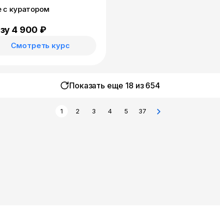
e с куратором
зу 4 900 ₽
Смотреть курс
Показать еще 18 из
654
1
2
3
4
5
37