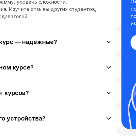
О
рамму, уровень сложности,
п
ия. Изучите отзывы других студентов,
п
одавателей.
и
и курс — надёжные?
ьную деятельность, отзывы на независимых
телей, актуальность программы,
организации и условия договора, а также
нном курсе?
курсе, зайдите на платформу, где вы его
ми или рейтинг курса, напишите своё
 и результатах — и опубликуйте.
г курсов?
тся — мы постоянно добавляем новые школы
ы у вас был широкий выбор актуальных и
го устройства?
тройства — большинство курсов
ншетов. Однако для отдельных программ