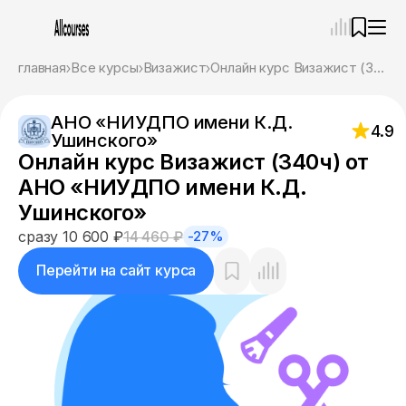
—
×
главная
Все курсы
Визажист
Онлайн курс Визажист (340ч) от АНО «НИУДПО имени К.Д. Ушинского»
Ассистент
08.08.26, 08:51
АНО «НИУДПО имени К.Д.
Привет! Я Ваш карьерный навигатор. Подберу
4.9
Ушинского»
курсы, которые соответствует именно вашим
Онлайн курс Визажист (340ч) от
целям.
Пожалуйста, ответьте на несколько вопросов,
АНО «НИУДПО имени К.Д.
чтобы начать.
Ушинского»
Приступим?
сразу 10 600 ₽
14 460 ₽
-27%
Перейти на сайт курса