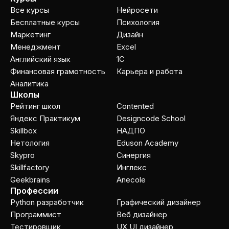
Все курсы
Нейросети
Бесплатные курсы
Психология
Маркетинг
Дизайн
Менеджмент
Excel
Английский язык
1C
Финансовая грамотность
Карьера и работа
Аналитика
Школы
Рейтинг школ
Contented
Яндекс Практикум
Designcode School
Skillbox
НАДПО
Нетология
Eduson Academy
Skypro
Cинергия
Skillfactory
Инглекс
Geekbrains
Anecole
Профессии
Python разработчик
Графический дизайнер
Программист
Веб дизайнер
Тестировщик
UX UI дизайнер