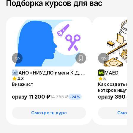
Подборка курсов для вас
АНО «НИУДПО имени К.Д. Ушинского»
MAED
4.8
5
Визажист
Как создать п
которое ищут 
сразу 11 200 ₽
сразу 390 ₽
14 755 ₽
-24%
Смотреть курс
Смотр