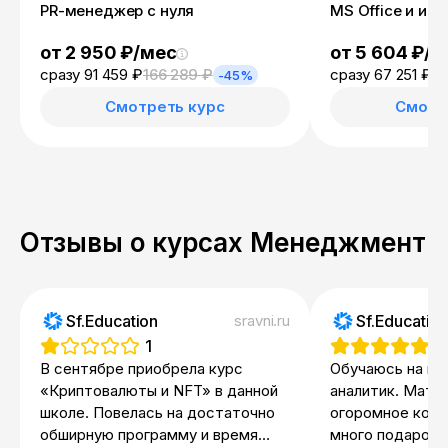
PR-менеджер с нуля
MS Office и ин
от 2 950 ₽/мес
от 5 604 ₽/м
сразу 91 459 ₽
166 289 ₽
сразу 67 251 ₽
12
-45%
Смотреть курс
Смотр
Отзывы о курсах Менеджмент
Sf.Education
sravni.ru
Sf.Educatio
1
5
В сентябре приобрела курс
Обучаюсь на пр
«Криптовалюты и NFT» в данной
аналитик. Мате
школе. Повелась на достаточно
огоромное коли
обширную программу и время
много подарочн