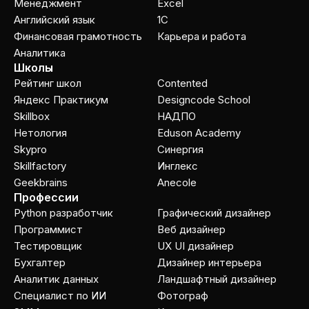
Менеджмент
Excel
Английский язык
1C
Финансовая грамотность
Карьера и работа
Аналитика
Школы
Рейтинг школ
Contented
Яндекс Практикум
Designcode School
Skillbox
НАДПО
Нетология
Eduson Academy
Skypro
Cинергия
Skillfactory
Инглекс
Geekbrains
Anecole
Профессии
Python разработчик
Графический дизайнер
Программист
Веб дизайнер
Тестировщик
UX UI дизайнер
Бухгалтер
Дизайнер интерьера
Аналитик данных
Ландшафтный дизайнер
Специалист по ИИ
Фотограф