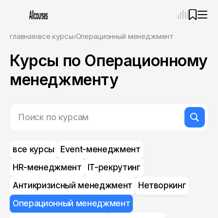
—
×
главная
все курсы
Операционный менеджмент
Курсы по Операционному
Ассистент
09.08.26, 10:53
Привет! Я Ваш карьерный навигатор. Подберу
менеджменту
курсы, которые соответствует именно вашим
целям.
Пожалуйста, ответьте на несколько вопросов,
чтобы начать.
Приступим?
все курсы
Event-менеджмент
HR-менеджмент
IT-рекрутинг
Антикризисный менеджмент
Нетворкинг
Операционный менеджмент