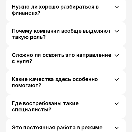
Процессы не работают сами по себе,
Нужно ли хорошо разбираться в
поэтому приходится одновременно
финансах?
разбираться и в организации работы, и во
Базовое понимание полезно, но основная
взаимодействии между людьми.
задача обычно не в финансовом анализе.
Почему компании вообще выделяют
Гораздо чаще приходится думать о сроках,
такую роль?
эффективности и распределении ресурсов.
Когда задач становится много, без
координации начинает появляться хаос.
Сложно ли освоить это направление
Кто-то должен видеть общую картину и
с нуля?
следить, чтобы разные отделы двигались в
Многое зависит от предыдущего опыта.
одном направлении.
Если уже приходилось организовывать
Какие качества здесь особенно
процессы, управлять проектами или
помогают?
координировать команды, адаптироваться
Умение держать в голове много задач
обычно проще.
одновременно, замечать проблемы до того,
Где востребованы такие
как они станут серьёзными, и спокойно
специалисты?
действовать в ситуациях, когда что-то идёт
Практически в любой сфере: от
не по плану.
производства и логистики до IT-компаний и
Это постоянная работа в режиме
онлайн-сервисов. Везде, где есть процессы