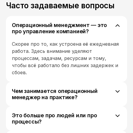
Часто задаваемые вопросы
кто будет обращаться в суд
за возвратом денег, даже если
ситуация выигрышная. Видимо,
на этом SF EDUCATION
Операционный менеджмент — это
и зарабатывает. Рекламировать
про управление компанией?
себя как успешную школу
которая обучает более 9 лет
Скорее про то, как устроена её ежедневная
и «зажать» возврат 13 000 рублей
работа. Здесь внимание уделяют
за некачественные услуги — это
процессам, задачам, ресурсам и тому,
просто позор! Если, читая эти
чтобы всё работало без лишних задержек и
строки, вы думаете учиться
сбоев.
в SF EDUCATION университете
или нет — не учитесь. Даже если
на сайте и написано о возврате
Чем занимается операционный
средств — это о\*\*\*\*\*, деньги
менеджер на практике?
вам не вернут.
Следит за тем, чтобы разные части бизнеса
работали согласованно. Это может быть
Это больше про людей или про
контроль процессов, распределение задач,
процессы?
поиск узких мест и решение
Полностью разделить не получится.
организационных вопросов.