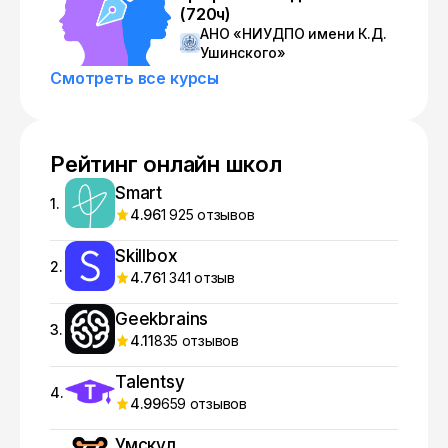
(720ч)
АНО «НИУДПО имени К.Д.
Ушинского»
Смотреть все курсы
Рейтинг онлайн школ
Smart
1.
4.96
1 925 отзывов
Skillbox
2.
4.76
1 341 отзыв
Geekbrains
3.
4.11
835 отзывов
Talentsy
4.
4.99
659 отзывов
Умскул