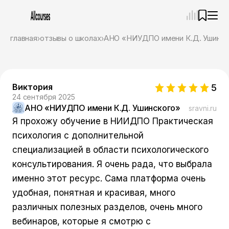
—
×
главная
отзывы о школах
АНО «НИУДПО имени К.Д. Ушинск
Ассистент
07.08.26, 14:37
Привет! Я Ваш карьерный навигатор. Подберу
курсы, которые соответствует именно вашим
Виктория
5
целям.
24 сентября 2025
Пожалуйста, ответьте на несколько вопросов,
АНО «НИУДПО имени К.Д. Ушинского»
sravni.ru
чтобы начать.
Я прохожу обучение в НИИДПО Практическая
Приступим?
психология с дополнительной
специализацией в области психологического
консультирования. Я очень рада, что выбрала
именно этот ресурс. Сама платформа очень
удобная, понятная и красивая, много
различных полезных разделов, очень много
вебинаров, которые я смотрю с