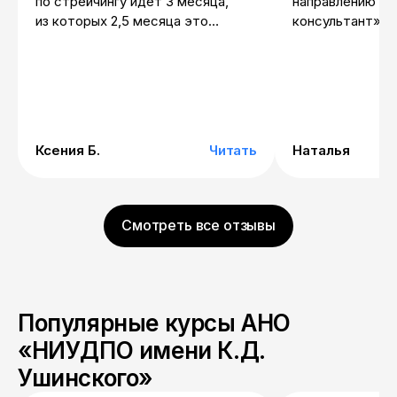
по стрейчингу идет 3 месяца,
направлению «П
из которых 2,5 месяца это
консультант». 
скопированный учебник для
нравится, что 
физрука начальных классов. Про
одновременно у
стрейч ни слова! Ноль полезной
устройствах (т
информации. Преподавать
компьютер, пла
вы не сможете после этого
синхронизирова
курса. Советую его, если только
построен план 
Ксения Б.
Читать
Наталья
нужна корочка, а знания
учиться в своём
по стрейчу уже есть. Тесты тоже
укладываться п
наитупейшие
недели). Есть б
вебинаров, ест
Смотреть все отзывы
библиотека как
выпусками, так 
толмутами.
Популярные курсы АНО
«НИУДПО имени К.Д.
Ушинского»