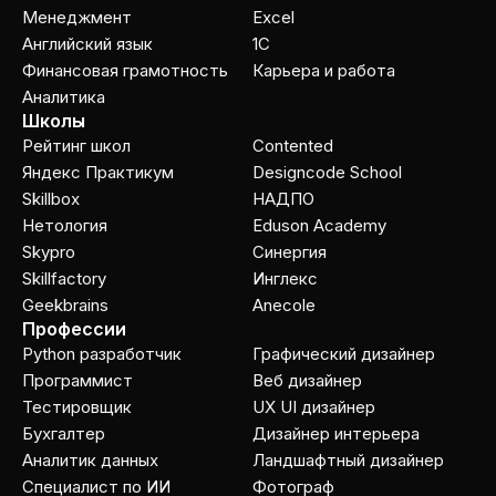
Менеджмент
Excel
Английский язык
1C
Финансовая грамотность
Карьера и работа
Аналитика
Школы
Рейтинг школ
Contented
Яндекс Практикум
Designcode School
Skillbox
НАДПО
Нетология
Eduson Academy
Skypro
Cинергия
Skillfactory
Инглекс
Geekbrains
Anecole
Профессии
Python разработчик
Графический дизайнер
Программист
Веб дизайнер
Тестировщик
UX UI дизайнер
Бухгалтер
Дизайнер интерьера
Аналитик данных
Ландшафтный дизайнер
Специалист по ИИ
Фотограф