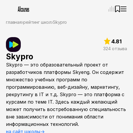
—
×
главная
рейтинг школ
Skypro
Ассистент
07.08.26, 09:31
4.81
Привет! Я Ваш карьерный навигатор. Подберу
курсы, которые соответствует именно вашим
324 отзыва
целям.
Skypro
Пожалуйста, ответьте на несколько вопросов,
Skypro — это образовательный проект от
чтобы начать.
разработчиков платформы Skyeng. Он содержит
Приступим?
множество учебных программ по
программированию, веб-дизайну, маркетингу,
рекрутингу в IT и т.д. Skypro — это платформа с
курсами по теме IT. Здесь каждый желающий
может получить востребованную специальность
вне зависимости от понимания области
информационных технологий.
на сайт школы
→