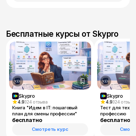
Бесплатные курсы от Skypro
Skypro
Skypro
4.9
324 отзыва
4.9
324 отзыва
Книга "Идем в IT: пошаговый
Тест для тех, 
план для смены профессии"
профессию
бесплатно
бесплатно
Смотреть курс
Смотр