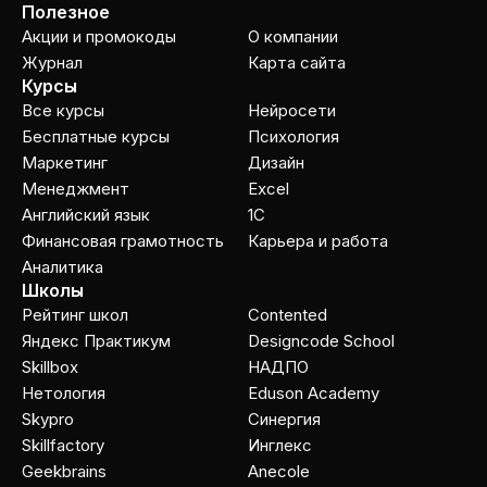
Полезное
Акции и промокоды
О компании
Журнал
Карта сайта
Курсы
Все курсы
Нейросети
Бесплатные курсы
Психология
Маркетинг
Дизайн
Менеджмент
Excel
Английский язык
1C
Финансовая грамотность
Карьера и работа
Аналитика
Школы
Рейтинг школ
Contented
Яндекс Практикум
Designcode School
Skillbox
НАДПО
Нетология
Eduson Academy
Skypro
Cинергия
Skillfactory
Инглекс
Geekbrains
Anecole