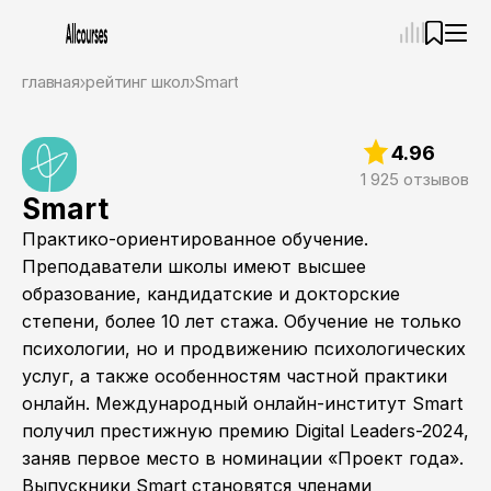
—
×
главная
рейтинг школ
Smart
Ассистент
08.08.26, 21:56
4.96
Привет! Я Ваш карьерный навигатор. Подберу
курсы, которые соответствует именно вашим
1 925 отзывов
целям.
Smart
Пожалуйста, ответьте на несколько вопросов,
Практико-ориентированное обучение.
чтобы начать.
Преподаватели школы имеют высшее
Приступим?
образование, кандидатские и докторские
степени, более 10 лет стажа. Обучение не только
психологии, но и продвижению психологических
услуг, а также особенностям частной практики
онлайн. Международный онлайн-институт Smart
получил престижную премию Digital Leaders-2024,
заняв первое место в номинации «Проект года».
Выпускники Smart становятся членами