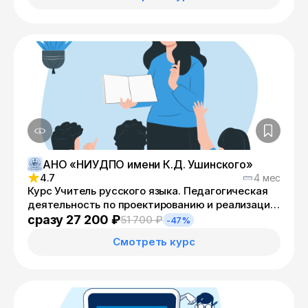
АНО «НИУДПО имени К.Д. Ушинского»
4.7
4 мес
Курс Учитель русского языка. Педагогическая
деятельность по проектированию и реализации
образовательного процесса в соответствии с
сразу 27 200 ₽
51 700 ₽
-47%
ФГОС онлайн
Смотреть курс