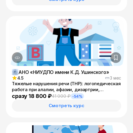
АНО «НИУДПО имени К.Д. Ушинского»
4.5
3 мес
Тяжелые нарушения речи (ТНР): логопедическая
работа при алалии, афазии, дизартрии,
ринолалии в соответствии с ФГОС ОВЗ
сразу 18 800 ₽
41 000 ₽
-54%
Смотреть курс