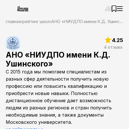
—
×
главная
рейтинг школ
АНО «НИУДПО имени К.Д. Ушинского»
Ассистент
07.08.26, 12:36
4.25
Привет! Я Ваш карьерный навигатор. Подберу
курсы, которые соответствует именно вашим
4 отзыва
целям.
АНО «НИУДПО имени К.Д.
Пожалуйста, ответьте на несколько вопросов,
Ушинского»
чтобы начать.
С 2015 года мы помогаем специалистам из
Приступим?
разных сфер деятельности получить новую
профессию или повысить квалификацию и
приобрести новые навыки. Полностью
дистанционное обучение дает возможность
людям из разных регионов и стран получить
необходимые знания, а также документы
Московского университета.