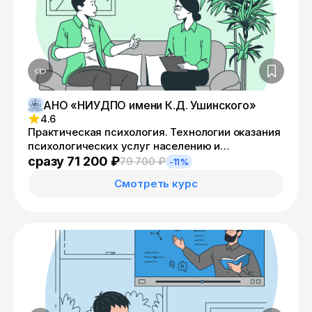
АНО «НИУДПО имени К.Д. Ушинского»
4.6
Практическая психология. Технологии оказания
психологических услуг населению и
организациям
сразу 71 200 ₽
79 700 ₽
-11%
Смотреть курс