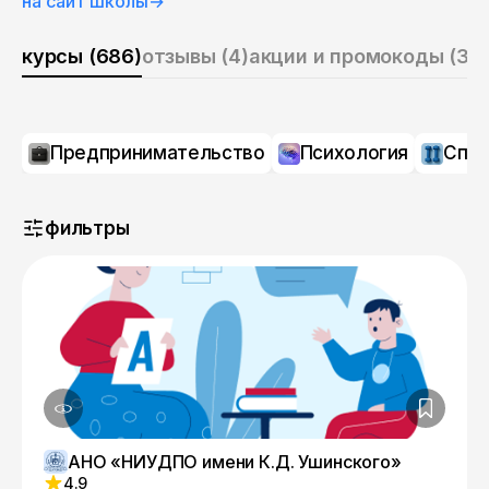
на сайт школы
→
курсы (686)
отзывы (4)
акции и промокоды (3)
о
Предпринимательство
Психология
Спо
фильтры
АНО «НИУДПО имени К.Д. Ушинского»
4.9