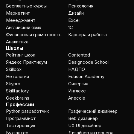
Бесплатные курсы
Психология
Маркетинг
Дизайн
Менеджмент
Excel
Английский язык
1C
Финансовая грамотность
Карьера и работа
Аналитика
Школы
Рейтинг школ
Contented
Яндекс Практикум
Designcode School
Skillbox
НАДПО
Нетология
Eduson Academy
Skypro
Cинергия
Skillfactory
Инглекс
Geekbrains
Anecole
Профессии
Python разработчик
Графический дизайнер
Программист
Веб дизайнер
Тестировщик
UX UI дизайнер
Бухгалтер
Дизайнер интерьера