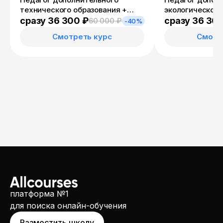
технического образования +
экологического
Специалист по
Учитель эколог
сразу 36 300 ₽
сразу 36 30
60 000 ₽
-40%
информационным ресурсам
Смотреть курс
Смотр
платформа №1
для поиска онлайн-обучения
Разместить школу