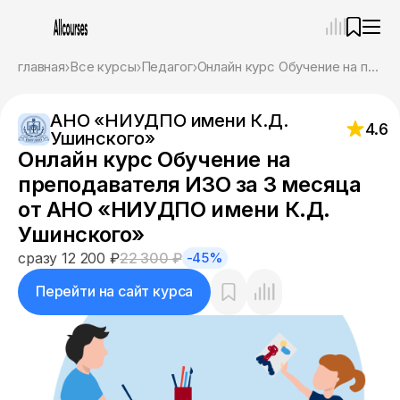
—
×
главная
Все курсы
Педагог
Онлайн курс Обучение на преподавателя ИЗО за 3 месяца от АНО «НИУДПО имени К.Д. Ушинского»
Ассистент
07.08.26, 03:18
АНО «НИУДПО имени К.Д.
Привет! Я Ваш карьерный навигатор. Подберу
4.6
Ушинского»
курсы, которые соответствует именно вашим
Онлайн курс Обучение на
целям.
Пожалуйста, ответьте на несколько вопросов,
преподавателя ИЗО за 3 месяца
чтобы начать.
от АНО «НИУДПО имени К.Д.
Ушинского»
Приступим?
сразу 12 200 ₽
22 300 ₽
-45%
Перейти на сайт курса