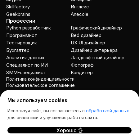
Skillfactory
Инглекс
Geekbrains
Anecole
Профессии
Python разработчик
Графический дизайнер
Программист
Веб дизайнер
Тестировщик
UX UI дизайнер
Бухгалтер
Дизайнер интерьера
Аналитик данных
Ландшафтный дизайнер
Специалист по ИИ
Фотограф
SMM-специалист
Кондитер
Политика конфиденциальности
Пользовательское соглашение
© 2026 allcourses.io
Мы используем cookies
Используя сайт, вы соглашаетесь с
обработкой данных
Спросить AI
для аналитики и улучшения работы сайта.
Хорошо 👌
курсы
школы
отзывы
акции