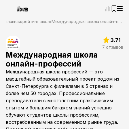
—
×
главная
рейтинг школ
Международная школа онлайн-профессий
Ассистент
08.08.26, 14:12
3.71
Привет! Я Ваш карьерный навигатор. Подберу
курсы, которые соответствует именно вашим
7 отзывов
целям.
Международная школа
Пожалуйста, ответьте на несколько вопросов,
онлайн-профессий
чтобы начать.
Международная школа профессий — это
Приступим?
масштабный образовательный проект родом из
Санкт-Петербурга с филиалами в 5 странах и
более чем 50 городах. Профессиональные
преподаватели с многолетним практическим
опытом и большим багажом знаний успешно
обучают студентов школы профессиям,
востребованным на современном рынке труда.