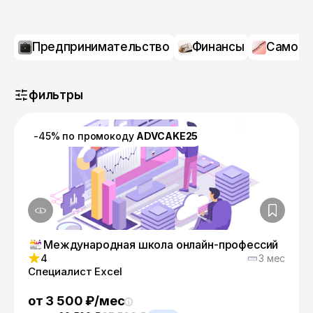
Предпринимательство
Финансы
Самора
фильтры
-45% по промокоду
ADVCAKE25
Международная школа онлайн-профессий
4
3 мес
Специалист Excel
от 3 500 ₽/мес