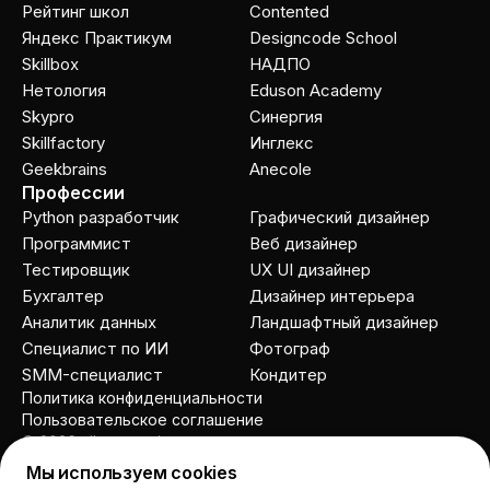
Рейтинг школ
Contented
Яндекс Практикум
Designcode School
Skillbox
НАДПО
Нетология
Eduson Academy
Skypro
Cинергия
Skillfactory
Инглекс
Geekbrains
Anecole
Профессии
Python разработчик
Графический дизайнер
Программист
Веб дизайнер
Тестировщик
UX UI дизайнер
Бухгалтер
Дизайнер интерьера
Аналитик данных
Ландшафтный дизайнер
Специалист по ИИ
Фотограф
SMM-специалист
Кондитер
Политика конфиденциальности
Пользовательское соглашение
© 2026 allcourses.io
Мы используем cookies