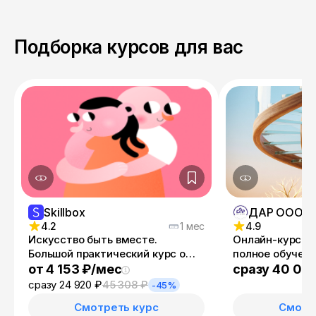
Подборка курсов для вас
Skillbox
4.2
1 мес
4.9
Искусство быть вместе.
Онлайн-курс "
Большой практический курс о
полное обучени
партнёрских отношениях
от 4 153 ₽/мес
сразу 40 00
сразу 24 920 ₽
45 308 ₽
-45%
Смотреть курс
Смотр