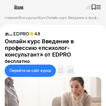
—
×
главная
Все курсы
Коуч
Онлайн курс Введение в профессию «психолог-консультант» от EDPRO
Ассистент
07.08.26, 04:50
EDPRO
4.8
Привет! Я Ваш карьерный навигатор. Подберу
курсы, которые соответствует именно вашим
Онлайн курс Введение в
целям.
профессию «психолог-
Пожалуйста, ответьте на несколько вопросов,
чтобы начать.
консультант» от EDPRO
бесплатно
Приступим?
Перейти на сайт курса