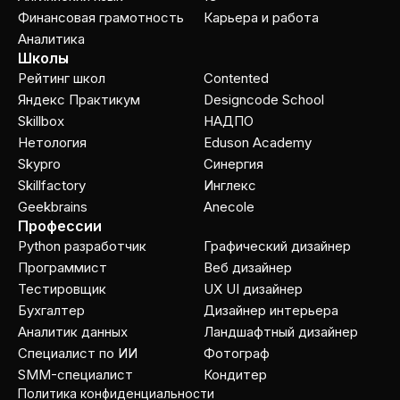
Финансовая грамотность
Карьера и работа
Аналитика
Школы
Рейтинг школ
Contented
Яндекс Практикум
Designcode School
Skillbox
НАДПО
Нетология
Eduson Academy
Skypro
Cинергия
Skillfactory
Инглекс
Geekbrains
Anecole
Профессии
Python разработчик
Графический дизайнер
Программист
Веб дизайнер
Тестировщик
UX UI дизайнер
Бухгалтер
Дизайнер интерьера
Аналитик данных
Ландшафтный дизайнер
Специалист по ИИ
Фотограф
SMM-специалист
Кондитер
Политика конфиденциальности