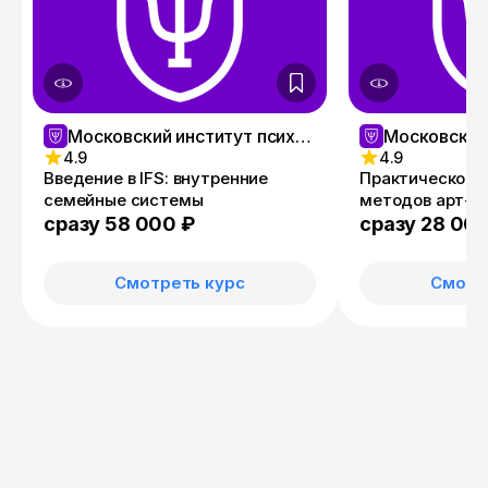
Московский институт психологии
4.9
4.9
Введение в IFS: внутренние
Практическое 
семейные системы
методов арт-т
сразу 58 000 ₽
сразу 28 00
Смотреть курс
Смотр