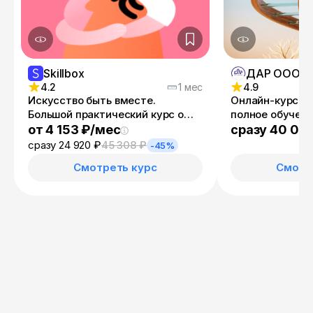
Skillbox
4.2
1 мес
4.9
Искусство быть вместе.
Онлайн-курс "
Большой практический курс о
полное обучени
партнёрских отношениях
от 4 153 ₽/мес
сразу 40 00
сразу 24 920 ₽
45 308 ₽
-45%
Смотреть курс
Смотр