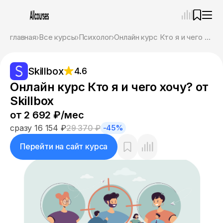
—
×
главная
Все курсы
Психолог
Онлайн курс Кто я и чего хочу? от Skillbox
Ассистент
08.08.26, 17:14
Skillbox
4.6
Привет! Я Ваш карьерный навигатор. Подберу
курсы, которые соответствует именно вашим
Онлайн курс Кто я и чего хочу? от
целям.
Skillbox
Пожалуйста, ответьте на несколько вопросов,
чтобы начать.
от 2 692 ₽/мес
сразу 16 154 ₽
29 370 ₽
-45%
Приступим?
Перейти на сайт курса