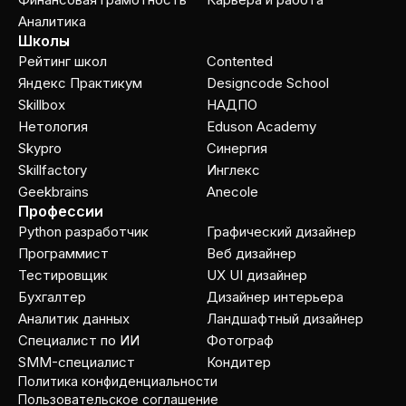
Аналитика
Школы
Рейтинг школ
Contented
Яндекс Практикум
Designcode School
Skillbox
НАДПО
Нетология
Eduson Academy
Skypro
Cинергия
Skillfactory
Инглекс
Geekbrains
Anecole
Профессии
Python разработчик
Графический дизайнер
Программист
Веб дизайнер
Тестировщик
UX UI дизайнер
Бухгалтер
Дизайнер интерьера
Аналитик данных
Ландшафтный дизайнер
Специалист по ИИ
Фотограф
SMM-специалист
Кондитер
Политика конфиденциальности
Пользовательское соглашение