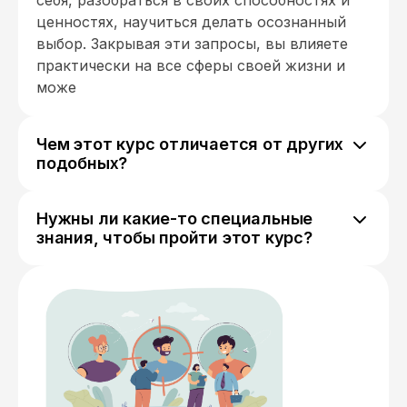
себя, разобраться в своих способностях и
ценностях, научиться делать осознанный
выбор. Закрывая эти запросы, вы влияете
практически на все сферы своей жизни и
може
Чем этот курс отличается от других
подобных?
В разработке курса участвовала целая
команда экспертов с опытом работы в
Нужны ли какие-то специальные
психологии личности, практиках
знания, чтобы пройти этот курс?
саморазвития, понимания себя, своих
Нет, ведь вы будете двигаться от общих
ценностей и потребностей. С ними вы
тем к отдельным аспектам — от личности и
изучите работающие и научно доказанные
представлений о себе в целом к ценностям,
психологические методики и закрепите зна
потребностям и эмоциям. От вас
потребуется только время и удобное место,
чтобы вы могли вдумчиво и не спеша
смотреть видеоматериалы