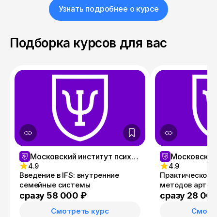
Узнать подробнее о курсе
Подборка курсов для вас
Московский институт психологии
4.9
4.9
Введение в IFS: внутренние
Практическое 
семейные системы
методов арт-т
сразу 58 000 ₽
сразу 28 00
Смотреть курс
Смотр