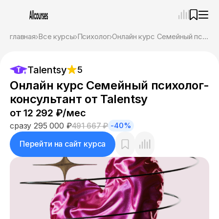
—
×
главная
Все курсы
Психолог
Онлайн курс Семейный психолог-консультант от Talentsy
Ассистент
09.08.26, 01:00
Talentsy
5
Привет! Я Ваш карьерный навигатор. Подберу
курсы, которые соответствует именно вашим
Онлайн курс Семейный психолог-
целям.
консультант от Talentsy
Пожалуйста, ответьте на несколько вопросов,
чтобы начать.
от 12 292 ₽/мес
сразу 295 000 ₽
491 667 ₽
-40%
Приступим?
Перейти на сайт курса