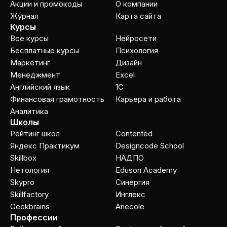
Акции и промокоды
О компании
Журнал
Карта сайта
Курсы
Все курсы
Нейросети
Бесплатные курсы
Психология
Маркетинг
Дизайн
Менеджмент
Excel
Английский язык
1C
Финансовая грамотность
Карьера и работа
Аналитика
Школы
Рейтинг школ
Contented
Яндекс Практикум
Designcode School
Skillbox
НАДПО
Нетология
Eduson Academy
Skypro
Cинергия
Skillfactory
Инглекс
Geekbrains
Anecole
Профессии