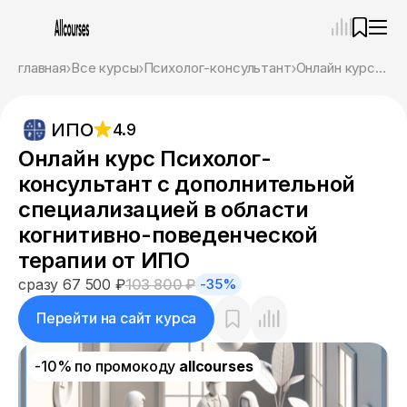
—
×
главная
Все курсы
Психолог-консультант
Онлайн курс Психолог-консультант с дополнительной специализацией в области когнитивно-поведенческой терапии от ИПО
Ассистент
09.08.26, 02:07
ИПО
4.9
Привет! Я Ваш карьерный навигатор. Подберу
курсы, которые соответствует именно вашим
Онлайн курс Психолог-
целям.
консультант с дополнительной
Пожалуйста, ответьте на несколько вопросов,
чтобы начать.
специализацией в области
когнитивно-поведенческой
Приступим?
терапии от ИПО
сразу 67 500 ₽
103 800 ₽
-35%
Перейти на сайт курса
-10% по промокоду
allcourses