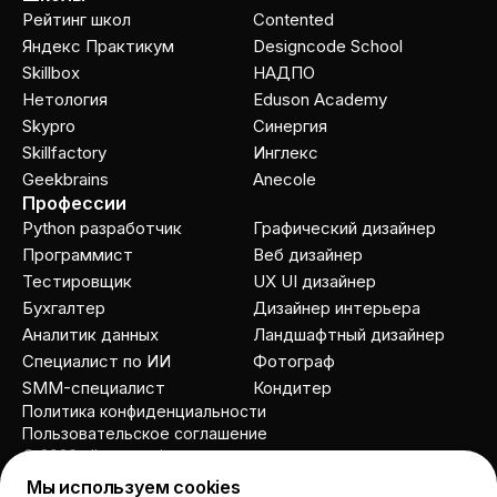
Рейтинг школ
Contented
Яндекс Практикум
Designcode School
Skillbox
НАДПО
Нетология
Eduson Academy
Skypro
Cинергия
Skillfactory
Инглекс
Geekbrains
Anecole
Профессии
Python разработчик
Графический дизайнер
Программист
Веб дизайнер
Тестировщик
UX UI дизайнер
Бухгалтер
Дизайнер интерьера
Аналитик данных
Ландшафтный дизайнер
Специалист по ИИ
Фотограф
SMM-специалист
Кондитер
Политика конфиденциальности
Пользовательское соглашение
© 2026 allcourses.io
Мы используем cookies