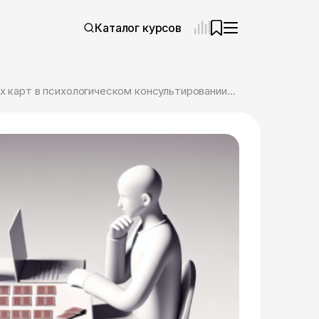
Каталог курсов
Онлайн курс «Практические навыки применения метафорических ассоциативных карт в психологическом консультировании» от ЦАППКК