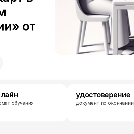
м
ии» от
нлайн
удостоверение
рмат обучения
документ по окончании