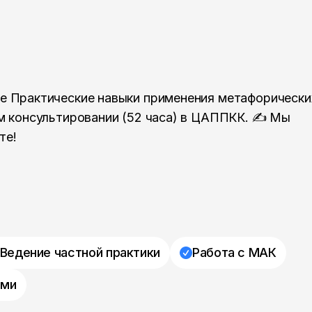
е Практические навыки применения метафорически
ом консультировании (52 часа) в ЦАППКК. ✍ Мы
те!
Ведение частной практики
Работа с МАК
ями