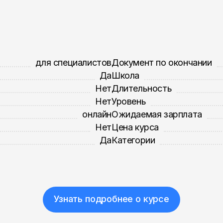
для специалистов
Документ по окончании
Да
Школа
Нет
Длительность
Нет
Уровень
онлайн
Ожидаемая зарплата
Нет
Цена курса
Да
Категории
Узнать подробнее о курсе