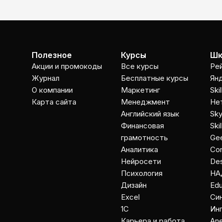
Полезное
Курсы
Шк
Акции и промокоды
Все курсы
Ре
Журнал
Бесплатные курсы
Ян
О компании
Маркетинг
Ski
Карта сайта
Менеджмент
Не
Английский язык
Sky
Финансовая
Ski
грамотность
Gee
Аналитика
Co
Нейросети
Des
Психология
НА
Дизайн
Ed
Excel
Cи
1C
Ин
Карьера и работа
An