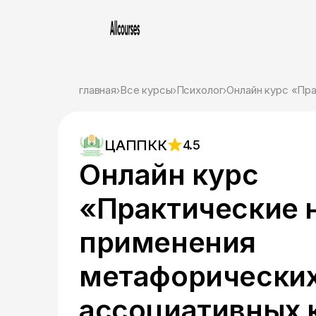
главная
Все курсы
Психолог
ЦАППКК
4.5
Онлайн курс
«Практические 
применения
метафорически
ассоциативных к