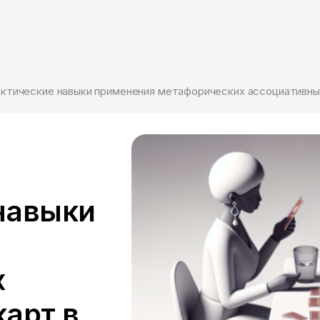
навыки
х
арт в