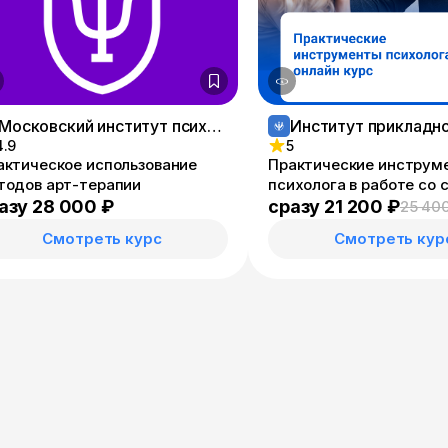
Московский институт психологии
4.9
5
актическое использование
Практические инструм
тодов арт-терапии
психолога в работе со
запросами
азу 28 000 ₽
сразу 21 200 ₽
25 40
Смотреть курс
Смотреть кур