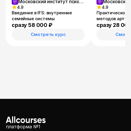
Московский институт психологии
4.9
4.9
Введение в IFS: внутренние
Практическое 
семейные системы
методов арт-т
сразу 58 000 ₽
сразу 28 00
Смотреть курс
Смотр
платформа №1