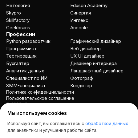
Нетология
Eduson Academy
Skypro
Cинергия
Skillfactory
Инглекс
Geekbrains
Anecole
Профессии
Python разработчик
Графический дизайнер
Программист
Веб дизайнер
Тестировщик
UX UI дизайнер
Бухгалтер
Дизайнер интерьера
Аналитик данных
Ландшафтный дизайнер
Специалист по ИИ
Фотограф
SMM-специалист
Кондитер
Политика конфиденциальности
Пользовательское соглашение
© 2026 allcourses.io
Мы используем cookies
Используя сайт, вы соглашаетесь с
обработкой данных
Спросить AI
для аналитики и улучшения работы сайта.