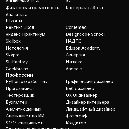
Английский язык
1C
Финансовая грамотность
Карьера и работа
Аналитика
Школы
Рейтинг школ
Contented
Яндекс Практикум
Designcode School
Skillbox
НАДПО
Нетология
Eduson Academy
Skypro
Cинергия
Skillfactory
Инглекс
Geekbrains
Anecole
Профессии
Python разработчик
Графический дизайнер
Программист
Веб дизайнер
Тестировщик
UX UI дизайнер
Бухгалтер
Дизайнер интерьера
Аналитик данных
Ландшафтный дизайнер
Специалист по ИИ
Фотограф
SMM-специалист
Кондитер
Политика конфиденциальности