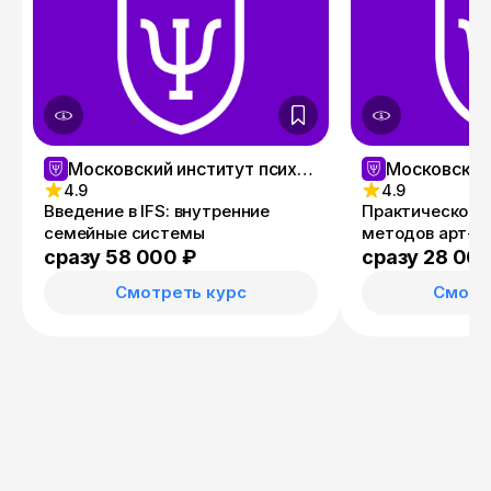
Московский институт психологии
4.9
4.9
Введение в IFS: внутренние
Практическое 
семейные системы
методов арт-т
сразу 58 000 ₽
сразу 28 00
Смотреть курс
Смотр