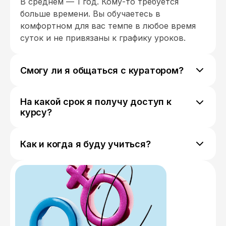
В среднем — 1 год. Кому-то требуется
больше времени. Вы обучаетесь в
комфортном для вас темпе в любое время
суток и не привязаны к графику уроков.
Смогу ли я общаться с куратором?
Да, мы отправим ссылку на ваш личный чат
с куратором, где вы сможете задавать ему
На какой срок я получу доступ к
любые вопросы и обсуждать свой прогресс.
курсу?
Доступ к курсу предоставляется навсегда.
Как и когда я буду учиться?
Вы обучаетесь в комфортном для вас темпе
в любое время суток и можете
самостоятельно выстроить учебную
траекторию.