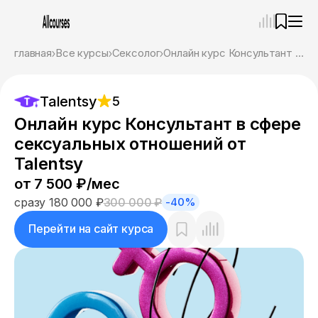
—
×
главная
Все курсы
Сексолог
Онлайн курс Консультант в сфере сексуальных отношений от Talentsy
Ассистент
07.08.26, 04:13
Talentsy
5
Привет! Я Ваш карьерный навигатор. Подберу
курсы, которые соответствует именно вашим
Онлайн курс Консультант в сфере
целям.
сексуальных отношений от
Пожалуйста, ответьте на несколько вопросов,
чтобы начать.
Talentsy
от 7 500 ₽/мес
Приступим?
сразу 180 000 ₽
300 000 ₽
-40%
Перейти на сайт курса