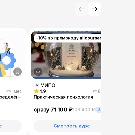
-10% по промокоду
allcourses
МИПО
1 мес
4.9
8 мес
4.9
пределён­
Практическая психология
Сугге
в пси
консу
сразу 71 100 ₽
сраз
109 400 ₽
-35%
с
Смотреть курс