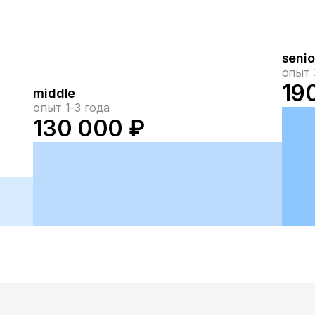
senio
опыт 
19
middle
опыт 1-3 года
130 000 ₽