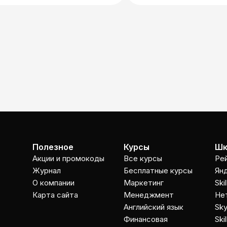
Полезное
Курсы
Шк
Акции и промокоды
Все курсы
Ре
Журнал
Бесплатные курсы
Ян
О компании
Маркетинг
Ski
Карта сайта
Менеджмент
Не
Английский язык
Sky
Финансовая
Ski