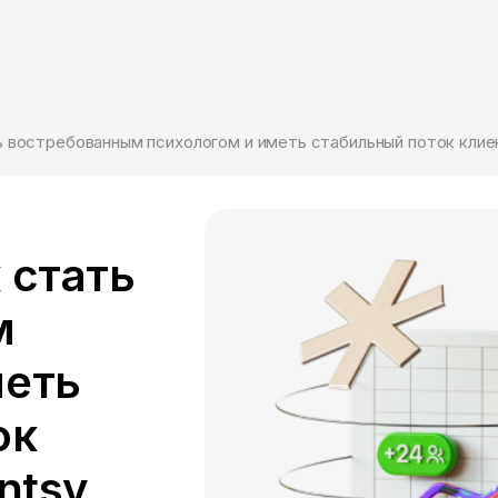
ь востребованным психологом и иметь стабильный поток клиен
 стать
м
меть
ок
ntsy