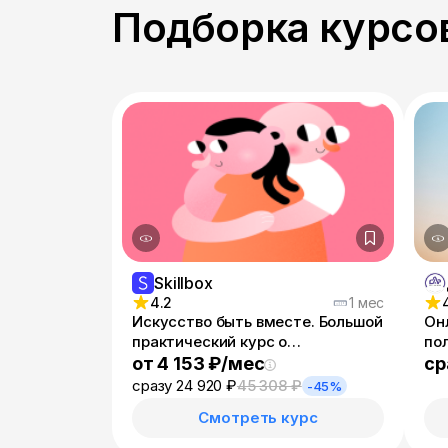
Подборка курсов
Skillbox
4.2
1 мес
Искусство быть вместе. Большой
Он
практический курс о
по
партнёрских отношениях
от 4 153 ₽/мес
ср
сразу 24 920 ₽
45 308 ₽
-45%
Смотреть курс