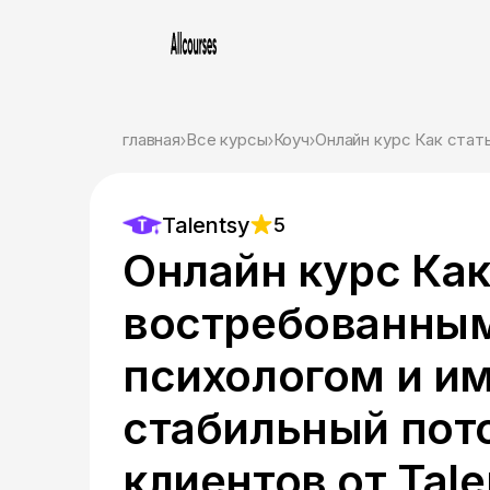
главная
Все курсы
Коуч
Онлайн курс Как стат
Talentsy
5
Онлайн курс Как
востребованны
психологом и и
стабильный пот
клиентов от Tale