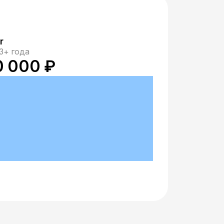
r
3+ года
0 000 ₽