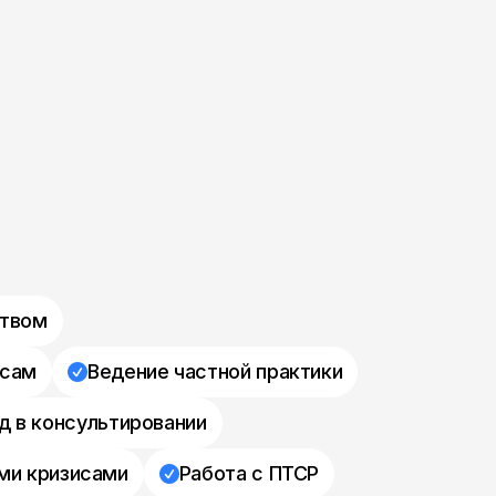
ством
осам
Ведение частной практики
д в консультировании
ми кризисами
Работа с ПТСР