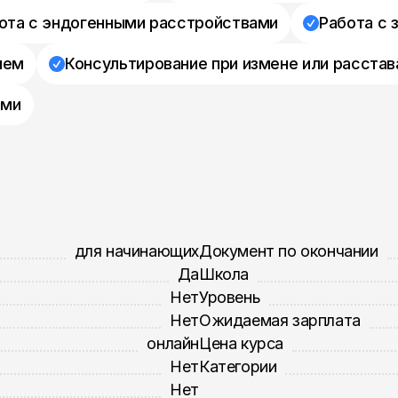
ота с эндогенными расстройствами
Работа с 
ием
Консультирование при измене или расстав
ями
для начинающих
Документ по окончании
Да
Школа
Нет
Уровень
Нет
Ожидаемая зарплата
онлайн
Цена курса
Нет
Категории
Нет