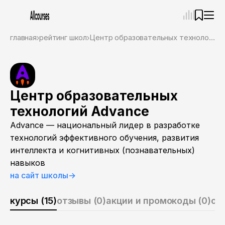
—
×
главная
рейтинг школ
Центр образовательных технологий Advance
Ассистент
06.08.26, 11:58
Привет! Я Ваш карьерный навигатор. Подберу
курсы, которые соответствует именно вашим
целям.
Центр образовательных
Пожалуйста, ответьте на несколько вопросов,
технологий Advance
чтобы начать.
Advance — национальный лидер в разработке
Приступим?
технологий эффективного обучения, развития
интеллекта и когнитивных (познавательных)
навыков
на сайт школы
→
курсы (15)
отзывы (0)
акции и промокоды (0)
о 