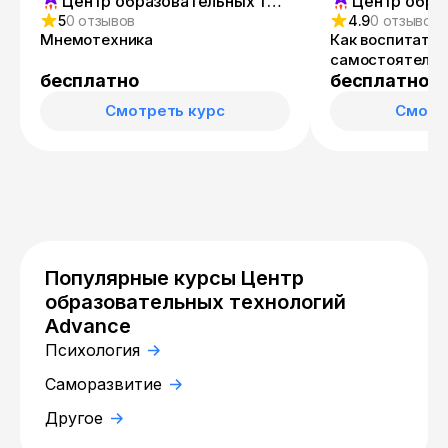
Центр образовательных технологий Advance
5
0 отзывов
4.9
0 отзывов
Мнемотехника
Как воспитать
самостоятельн
бесплатно
бесплатно
Смотреть курс
Смотр
Популярные курсы Центр
образовательных технологий
Advance
Психология
Саморазвитие
Другое