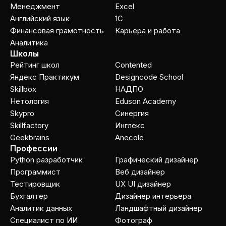
Менеджмент
Excel
Английский язык
1C
Финансовая грамотность
Карьера и работа
Аналитика
Школы
Рейтинг школ
Contented
Яндекс Практикум
Designcode School
Skillbox
НАДПО
Нетология
Eduson Academy
Skypro
Cинергия
Skillfactory
Инглекс
Geekbrains
Anecole
Профессии
Python разработчик
Графический дизайнер
Программист
Веб дизайнер
Тестировщик
UX UI дизайнер
Бухгалтер
Дизайнер интерьера
Аналитик данных
Ландшафтный дизайнер
Специалист по ИИ
Фотограф