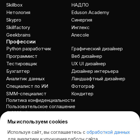
Skillbox
НАДПО
Нетология
Eduson Academy
Skypro
Cинергия
Skillfactory
Инглекс
Geekbrains
Anecole
Профессии
Python разработчик
Графический дизайнер
Программист
Веб дизайнер
Тестировщик
UX UI дизайнер
Бухгалтер
Дизайнер интерьера
Аналитик данных
Ландшафтный дизайнер
Специалист по ИИ
Фотограф
SMM-специалист
Кондитер
Политика конфиденциальности
Пользовательское соглашение
© 2026 allcourses.io
Мы используем cookies
Используя сайт, вы соглашаетесь с
обработкой данных
Спросить AI
для аналитики и улучшения работы сайта.