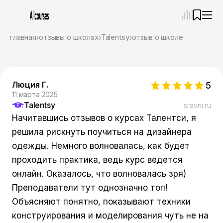
—
×
главная
отзывы о школах
Talentsy
отзыв о школе
Ассистент
07.08.26, 15:02
Привет! Я Ваш карьерный навигатор. Подберу
курсы, которые соответствует именно вашим
Люция Г.
5
целям.
11 марта 2025
Пожалуйста, ответьте на несколько вопросов,
Talentsy
sravni.ru
чтобы начать.
Начитавшись отзывов о курсах Талентси, я
Приступим?
решила рискнуть поучиться на дизайнера
одежды. Немного волновалась, как будет
проходить практика, ведь курс ведется
онлайн. Оказалось, что волновалась зря)
Преподаватели тут однозначно топ!
Объясняют понятно, показывают техники
конструирования и моделирования чуть не на