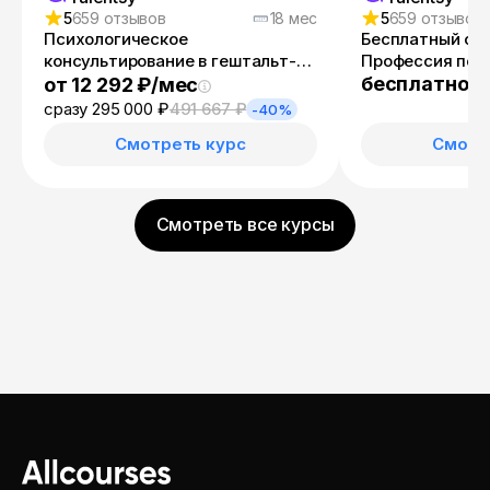
5
659 отзывов
18 мес
5
659 отзывов
Психологическое
Бесплатный он
консультирование в гештальт-
Профессия пси
подходе
консультант
бесплатно
от 12 292 ₽/мес
сразу 295 000 ₽
491 667 ₽
-40%
Смотреть курс
Смотр
Смотреть все курсы