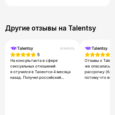
Другие отзывы на Talentsy
Talentsy
sravni.ru
Talentsy
5
5
На консультанта в сфере
Отзывы о Talent
сексуальных отношений
же опасалась. 
я отучился в Таоентси 4 месяца
рассрочку (благ
назад. Получил российский
потому что все
диплом о профпереподготовке
От всего сердц
и МВА, который признается
кураторов, кот
за границей. Обучение оставило
поддерживали с
приятное впечатление. Было 10
выпускного, пр
модулей, после каждого
и правда топовы
проводился онлайн-тест.
на сайте. Спаси