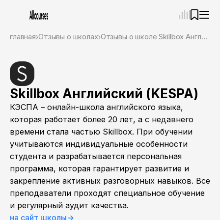
—
×
главная
Отзывы о школах
Отзывы о школе Skillbox Английский (KESPA)
Ассистент
08.08.26, 20:40
Привет! Я Ваш карьерный навигатор. Подберу
курсы, которые соответствует именно вашим
целям.
Skillbox Английский (KESPA)
Пожалуйста, ответьте на несколько вопросов,
КЭСПА – онлайн-школа английского языка,
чтобы начать.
которая работает более 20 лет, а с недавнего
Приступим?
времени стала частью Skillbox. При обучении
учитываются индивидуальные особенности
студента и разрабатывается персональная
программа, которая гарантирует развитие и
закрепление активных разговорных навыков. Все
преподаватели проходят специальное обучение
и регулярный аудит качества.
на сайт школы
→