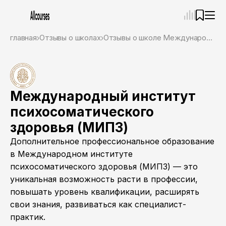
—
×
главная
Отзывы о школах
Отзывы о школе Международный институт психосоматического здоровья (МИПЗ)
Ассистент
07.08.26, 06:49
Привет! Я Ваш карьерный навигатор. Подберу
курсы, которые соответствует именно вашим
целям.
Международный институт
Пожалуйста, ответьте на несколько вопросов,
психосоматического
чтобы начать.
здоровья (МИПЗ)
Приступим?
Дополнительное профессиональное образование
в Международном институте
психосоматического здоровья (МИПЗ) — это
уникальная возможность расти в профессии,
повышать уровень квалификации, расширять
свои знания, развиваться как специалист-
практик.