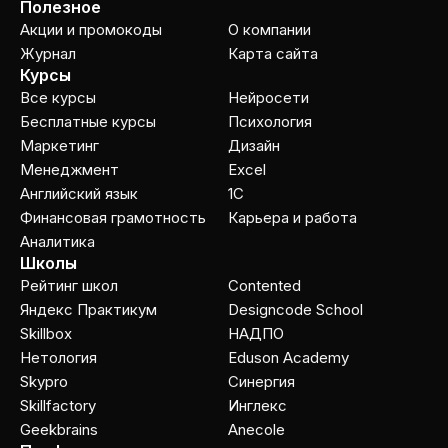
Полезное
Акции и промокоды
О компании
Журнал
Карта сайта
Курсы
Все курсы
Нейросети
Бесплатные курсы
Психология
Маркетинг
Дизайн
Менеджмент
Excel
Английский язык
1C
Финансовая грамотность
Карьера и работа
Аналитика
Школы
Рейтинг школ
Contented
Яндекс Практикум
Designcode School
Skillbox
НАДПО
Нетология
Eduson Academy
Skypro
Cинергия
Skillfactory
Инглекс
Geekbrains
Anecole