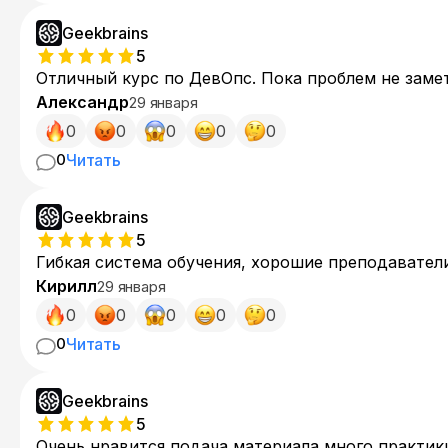
Geekbrains
5
Отличный курс по ДевОпс. Пока проблем не заме
Александр
29 января
0
0
0
0
0
0
Читать
Geekbrains
5
Гибкая система обучения, хорошие преподаватели
Кирилл
29 января
0
0
0
0
0
0
Читать
Geekbrains
5
Очень нравится подача материала,много практики