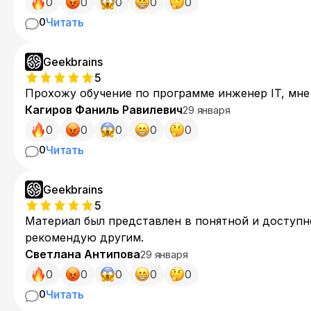
0
0
0
0
0
0
Читать
Geekbrains
5
Прохожу обучение по программе инженер IT, мне 
Кагиров Фаниль Равилевич
29 января
0
0
0
0
0
0
Читать
Geekbrains
5
Материал был представлен в понятной и доступн
рекомендую другим.
Светлана Антипова
29 января
0
0
0
0
0
0
Читать