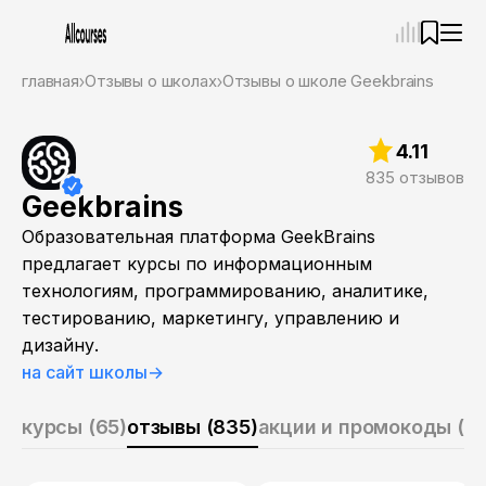
главная
Отзывы о школах
Отзывы о школе Geekbrains
Ассистент
07.08.26, 19:03
4.11
Привет! Я Ваш карьерный навигатор. Подберу курсы, ко
Пожалуйста, ответьте на несколько вопросов, чтобы нача
835 отзывов
Geekbrains
Приступим?
Образовательная платформа GeekBrains
предлагает курсы по информационным
технологиям, программированию, аналитике,
тестированию, маркетингу, управлению и
дизайну.
на сайт школы
→
курсы (65)
отзывы (835)
акции и промокоды (3)