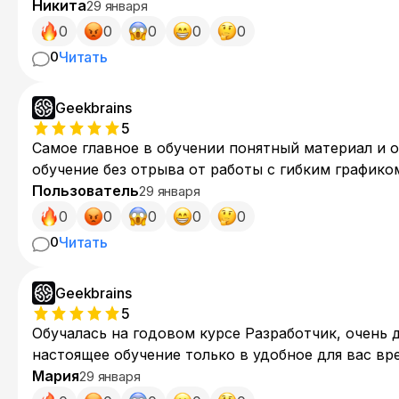
Никита
29 января
0
0
0
0
0
0
Читать
Geekbrains
5
Самое главное в обучении понятный материал и 
обучение без отрыва от работы с гибким графико
посмотреть видео на Ютубе.
Пользователь
29 января
0
0
0
0
0
0
Читать
Geekbrains
5
Обучалась на годовом курсе Разработчик, очень 
настоящее обучение только в удобное для вас вр
Мария
29 января