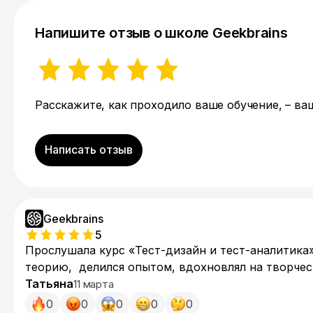
Напишите отзыв о школе Geekbrains
Расскажите, как проходило ваше обучение, – в
Написать отзыв
Geekbrains
5
Прослушала курс «Тест-дизайн и тест-аналитика
теорию, делился опытом, вдохновлял на творчес
а наводящие вопросы во время обсуждения темы,
Татьяна
11 марта
но и духовным наставником. Его терпение, бере
0
0
0
0
0