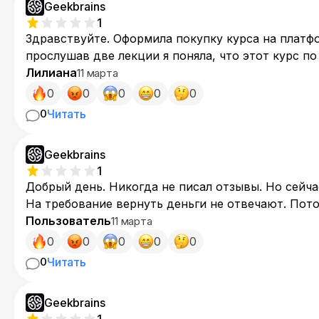
потому что дача, дети. Сделайте вы летом канику
Geekbrains
1
Здравствуйте. Оформила покупку курса на платфор
прослушав две лекции я поняла, что этот курс по
партнеру (в соответствии с п.10.3 действующего д
Лилиана
11 марта
четырехдневного ожидания мне позвонил менедж
0
0
0
0
0
курса (!), и в итоге отказал в инициировании п
0
Читать
возможность одностороннего расторжения догово
договору 1, 2). Прошу представителя
Geekbrains
1
Добрый день. Никогда не писал отзывы. Но сейча
На требование вернуть деньги не отвечают. Пото
Пользователь
11 марта
0
0
0
0
0
0
Читать
Geekbrains