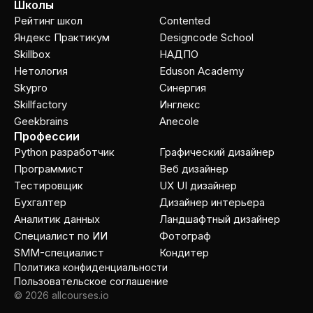
Школы
Рейтинг школ
Contented
Яндекс Практикум
Designcode School
Skillbox
НАДПО
Нетология
Eduson Academy
Skypro
Cинергия
Skillfactory
Инглекс
Geekbrains
Anecole
Профессии
Python разработчик
Графический дизайнер
Программист
Веб дизайнер
Тестировщик
UX UI дизайнер
Бухгалтер
Дизайнер интерьера
Аналитик данных
Ландшафтный дизайнер
Специалист по ИИ
Фотограф
SMM-специалист
Кондитер
Политика конфиденциальности
Пользовательское соглашение
© 2026 allcourses.io