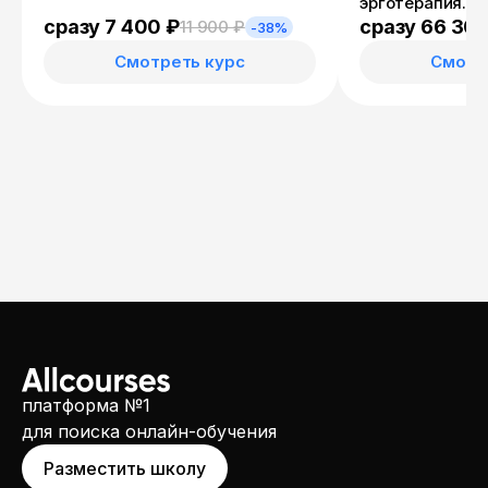
эрготерапия. Л
помощь больны
сразу 7 400 ₽
сразу 66 30
11 900 ₽
-38%
речи и других 
Смотреть курс
Смотр
психических фу
дополнительной
области эрготе
платформа №1
для поиска онлайн-обучения
Разместить школу