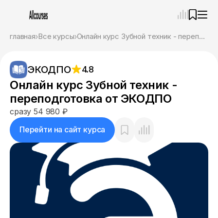
—
×
главная
Все курсы
Онлайн курс Зубной техник - переподготовка от ЭКОДПО
Ассистент
07.08.26, 02:33
ЭКОДПО
4.8
Привет! Я Ваш карьерный навигатор. Подберу
курсы, которые соответствует именно вашим
Онлайн курс Зубной техник -
целям.
переподготовка от ЭКОДПО
Пожалуйста, ответьте на несколько вопросов,
чтобы начать.
сразу 54 980 ₽
Приступим?
Перейти на сайт курса