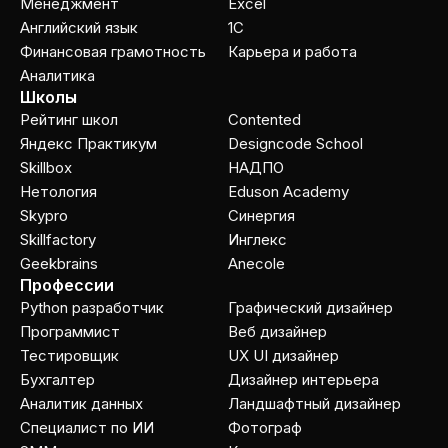
Менеджмент
Excel
Английский язык
1C
Финансовая грамотность
Карьера и работа
Аналитика
Школы
Рейтинг школ
Contented
Яндекс Практикум
Designcode School
Skillbox
НАДПО
Нетология
Eduson Academy
Skypro
Cинергия
Skillfactory
Инглекс
Geekbrains
Anecole
Профессии
Python разработчик
Графический дизайнер
Программист
Веб дизайнер
Тестировщик
UX UI дизайнер
Бухгалтер
Дизайнер интерьера
Аналитик данных
Ландшафтный дизайнер
Специалист по ИИ
Фотограф