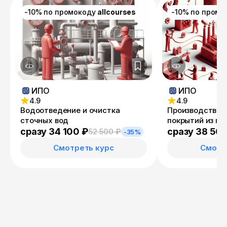
-10% по промокоду
allcourses
-10% по пром
ИПО
ИПО
4.9
4.9
Водоотведение и очистка
Производство и
сточных вод
покрытий из п
материалов
сразу 34 100 ₽
сразу 38 50
52 500 ₽
-35%
Смотреть курс
Смотр