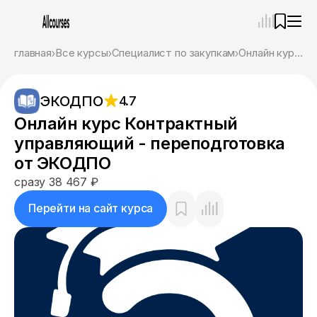
—
×
главная
Все курсы
Специалист по закупкам
Онлайн курс Контрактный управляющий - переподготовка от ЭКОДПО
Ассистент
09.08.26, 12:40
ЭКОДПО
4.7
Привет! Я Ваш карьерный навигатор. Подберу
курсы, которые соответствует именно вашим
Онлайн курс Контрактный
целям.
управляющий - переподготовка
Пожалуйста, ответьте на несколько вопросов,
чтобы начать.
от ЭКОДПО
сразу 38 467 ₽
Приступим?
Перейти на сайт курса