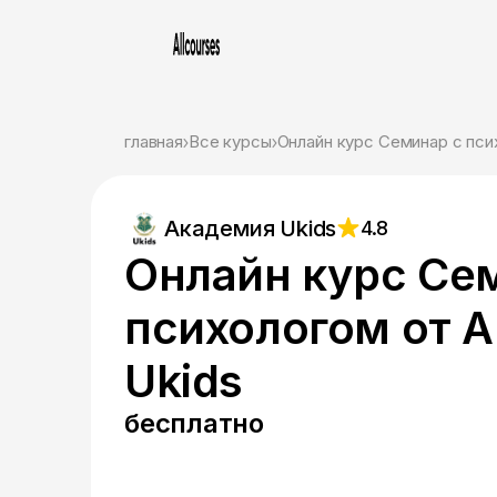
главная
Все курсы
Онлайн курс Семинар с пси
Академия Ukids
4.8
Онлайн курс Се
психологом от 
Ukids
бесплатно