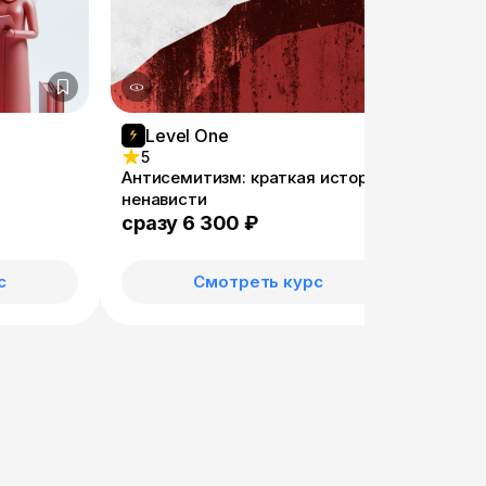
Level One
Le
5
4.4
Антисемитизм: краткая история
Все о
ненависти
сразу 6 300 ₽
сраз
с
Смотреть курс