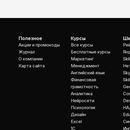
Полезное
Курсы
Шк
Акции и промокоды
Все курсы
Ре
Журнал
Бесплатные курсы
Ян
О компании
Маркетинг
Ski
Карта сайта
Менеджмент
Не
Английский язык
Sky
Финансовая
Ski
грамотность
Gee
Аналитика
Co
Нейросети
Des
Психология
НА
Дизайн
Ed
Excel
Cи
1C
Ин