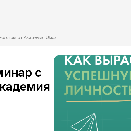
хологом от Академия Ukids
минар с
Академия