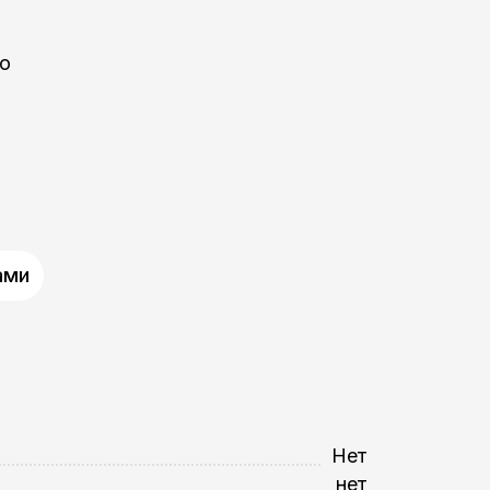
но
ами
Нет
нет