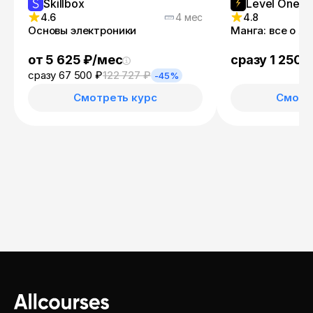
Skillbox
Level One
4.6
4 мес
4.8
Основы электроники
Манга: все о я
от 5 625 ₽/мес
сразу 1 250 
сразу 67 500 ₽
122 727 ₽
-45%
Смотреть курс
Смотр