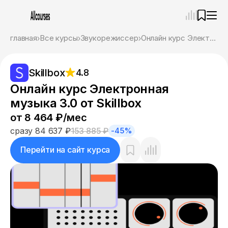
—
×
главная
Все курсы
Звукорежиссер
Онлайн курс Электронная музыка 3.0 от Skillbox
Ассистент
07.08.26, 18:15
Skillbox
4.8
Привет! Я Ваш карьерный навигатор. Подберу
курсы, которые соответствует именно вашим
Онлайн курс Электронная
целям.
музыка 3.0 от Skillbox
Пожалуйста, ответьте на несколько вопросов,
чтобы начать.
от 8 464 ₽/мес
сразу 84 637 ₽
153 885 ₽
-45%
Приступим?
Перейти на сайт курса