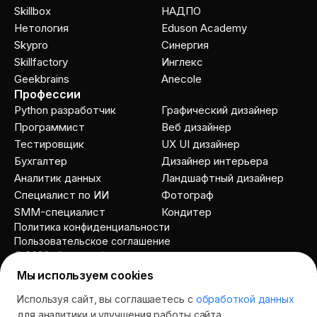
Skillbox
НАДПО
Нетология
Eduson Academy
Skypro
Cинергия
Skillfactory
Инглекс
Geekbrains
Anecole
Профессии
Python разработчик
Графический дизайнер
Программист
Веб дизайнер
Тестировщик
UX UI дизайнер
Бухгалтер
Дизайнер интерьера
Аналитик данных
Ландшафтный дизайнер
Специалист по ИИ
Фотограф
SMM-специалист
Кондитер
Политика конфиденциальности
Пользовательское соглашение
© 2026 allcourses.io
Мы используем cookies
Используя сайт, вы соглашаетесь с
обработкой данных
Спросить AI
для аналитики и улучшения работы сайта.