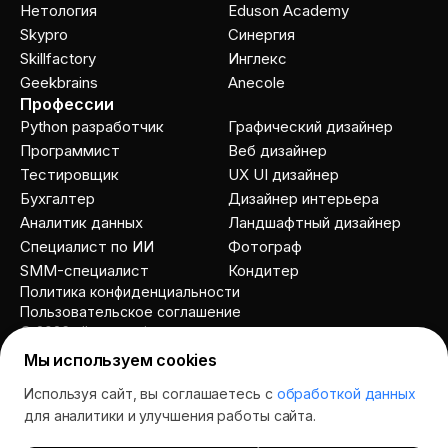
Нетология
Eduson Academy
Skypro
Cинергия
Skillfactory
Инглекс
Geekbrains
Anecole
Профессии
Python разработчик
Графический дизайнер
Программист
Веб дизайнер
Тестировщик
UX UI дизайнер
Бухгалтер
Дизайнер интерьера
Аналитик данных
Ландшафтный дизайнер
Специалист по ИИ
Фотограф
SMM-специалист
Кондитер
Политика конфиденциальности
Пользовательское соглашение
© 2026 allcourses.io
Мы используем cookies
Используя сайт, вы соглашаетесь с
обработкой данных
Спросить AI
для аналитики и улучшения работы сайта.