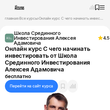
—
×
главная
Все курсы
Онлайн курс С чего начинать инвестировать от Школа Срединного Инвестирования Алексея Адамовича
Ассистент
09.08.26, 06:15
Школа Срединного
Привет! Я Ваш карьерный навигатор. Подберу
Инвестирования Алексея
4.5
курсы, которые соответствует именно вашим
Адамовича
целям.
Онлайн курс С чего начинать
Пожалуйста, ответьте на несколько вопросов,
чтобы начать.
инвестировать от Школа
Срединного Инвестирования
Приступим?
Алексея Адамовича
бесплатно
Перейти на сайт курса