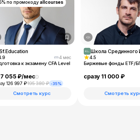
15% по промокоду
allcourses
Sf.Education
4.9
4 мес
4.5
дготовка к экзамену CFA Level
Биржевые фонд
 7 055 ₽/мес
сразу 11 000 ₽
зу 126 997 ₽
195 380 ₽
-35%
Смотреть курс
Смотреть кур