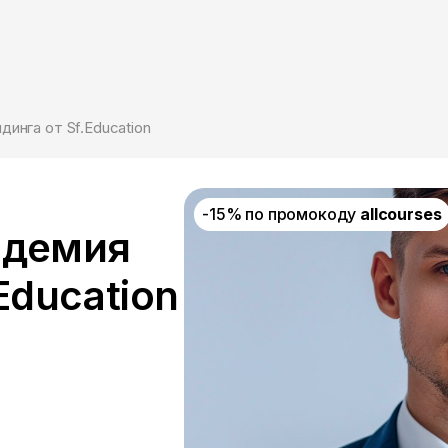
инга от Sf.Education
-15% по промокоду
allcourses
адемия
Education