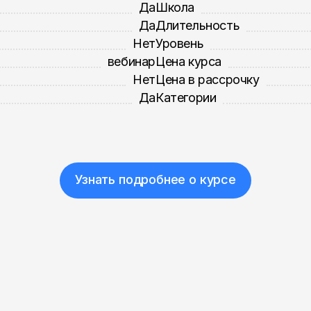
Да
Школа
Да
Длительность
Нет
Уровень
вебинар
Цена курса
Нет
Цена в рассрочку
Да
Категории
Узнать подробнее о курсе