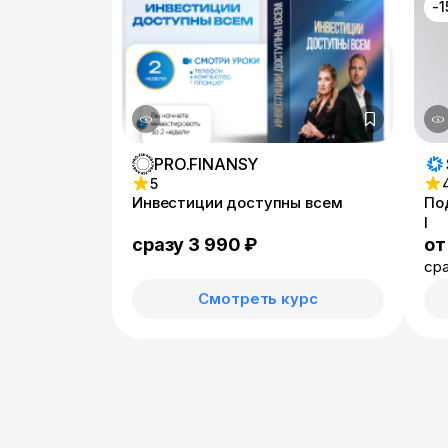
-
PRO.FINANSY
5
Инвестиции доступны всем
По
I
от
сразу 3 990 ₽
сра
Смотреть курс