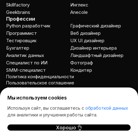
Skillfactory
Инглекс
Geekbrains
Anecole
Профессии
Python разработчик
Графический дизайнер
Программист
Веб дизайнер
Тестировщик
UX UI дизайнер
Бухгалтер
Дизайнер интерьера
Аналитик данных
Ландшафтный дизайнер
Специалист по ИИ
Фотограф
SMM-специалист
Кондитер
Политика конфиденциальности
Пользовательское соглашение
© 2026 allcourses.io
Мы используем cookies
Используя сайт, вы соглашаетесь с
обработкой данных
Спросить AI
для аналитики и улучшения работы сайта.
Хорошо 👌
курсы
школы
отзывы
акции