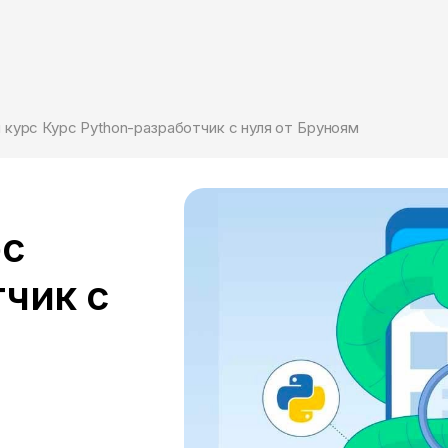
 курс Курс Python-разработчик с нуля от Бруноям
рс
чик с