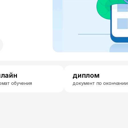
нлайн
диплом
рмат обучения
документ по окончании