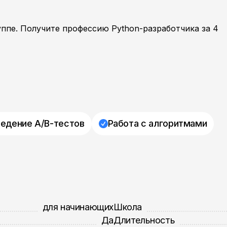
уппе. Получите профессию Python-разработчика за 4
едение A/B-тестов
Работа с алгоритмами
для начинающих
Школа
Да
Длительность