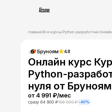
главная
Все курсы
Python-разработчик
Онлайн
Бруноям
4.8
Онлайн курс Ку
Python-разработ
нуля от Бруноям
от 4 991 ₽/мес
сразу 64 900 ₽
109 000 ₽
-40%