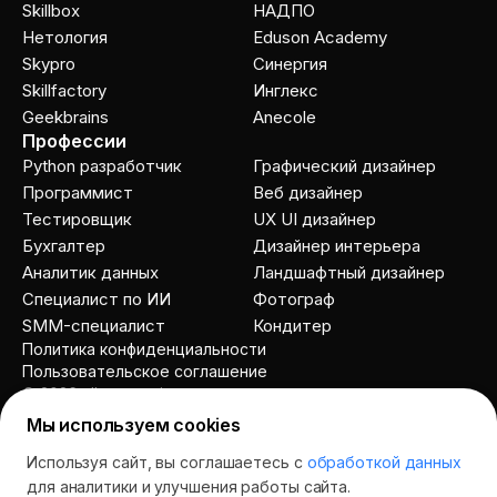
Skillbox
НАДПО
Нетология
Eduson Academy
Skypro
Cинергия
Skillfactory
Инглекс
Geekbrains
Anecole
Профессии
Python разработчик
Графический дизайнер
Программист
Веб дизайнер
Тестировщик
UX UI дизайнер
Бухгалтер
Дизайнер интерьера
Аналитик данных
Ландшафтный дизайнер
Специалист по ИИ
Фотограф
SMM-специалист
Кондитер
Политика конфиденциальности
Пользовательское соглашение
© 2026 allcourses.io
Мы используем cookies
Используя сайт, вы соглашаетесь с
обработкой данных
Спросить AI
для аналитики и улучшения работы сайта.