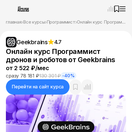
—
×
главная
Все курсы
Программист
Онлайн курс Программист дронов и роботов от Geekbrains
Ассистент
07.08.26, 05:59
Geekbrains
4.7
Привет! Я Ваш карьерный навигатор. Подберу
курсы, которые соответствует именно вашим
Онлайн курс Программист
целям.
дронов и роботов от Geekbrains
Пожалуйста, ответьте на несколько вопросов,
чтобы начать.
от 2 522 ₽/мес
сразу 78 181 ₽
130 301 ₽
-40%
Приступим?
Перейти на сайт курса