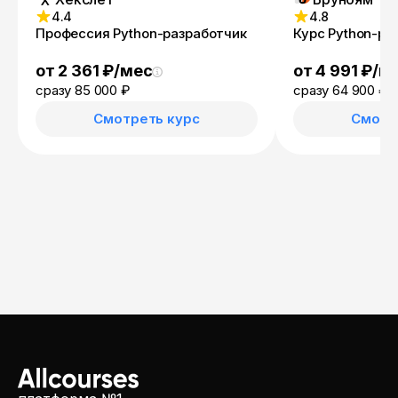
4.4
4.8
Профессия Python-разработчик
Курс Python-ра
от 2 361 ₽/мес
от 4 991 ₽/м
сразу 85 000 ₽
сразу 64 900 ₽
1
Смотреть курс
Смотр