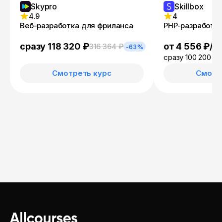
Skypro
Skillbox
4.9
4
Веб-разработка для фриланса
PHP-разработчи
от 4 556 ₽/м
сразу 118 320 ₽
316 364 ₽
-63%
сразу 100 200 ₽
Смотреть курс
Смотр