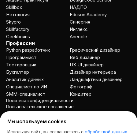
Skillbox
НАДПО
Нетология
Eduson Academy
Skypro
Cинергия
Skillfactory
Инглекс
Geekbrains
Anecole
Профессии
Python разработчик
Графический дизайнер
Программист
Веб дизайнер
Тестировщик
UX UI дизайнер
Бухгалтер
Дизайнер интерьера
Аналитик данных
Ландшафтный дизайнер
Специалист по ИИ
Фотограф
SMM-специалист
Кондитер
Политика конфиденциальности
Пользовательское соглашение
© 2026 allcourses.io
Мы используем cookies
Используя сайт, вы соглашаетесь с
обработкой данных
Спросить AI