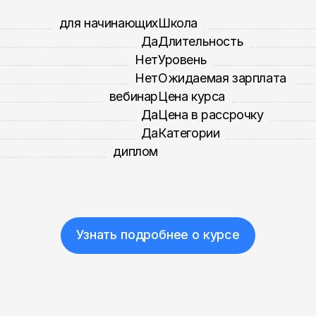
для начинающих
Школа
Да
Длительность
Нет
Уровень
Нет
Ожидаемая зарплата
вебинар
Цена курса
Да
Цена в рассрочку
Да
Категории
диплом
Узнать подробнее о курсе