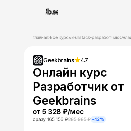
главная
Все курсы
Fullstack-разработчик
Онлай
Geekbrains
4.7
Онлайн курс
Разработчик от
Geekbrains
от 5 328 ₽/мес
сразу 165 156 ₽
285 985 ₽
-42%