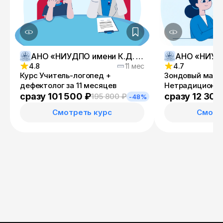
АНО «НИУДПО имени К.Д. Ушинского»
4.8
11 мес
4.7
Курс Учитель-логопед +
Зондовый масс
дефектолог за 11 месяцев
Нетрадиционн
логопедическо
сразу 101 500 ₽
сразу 12 300
195 800 ₽
-48%
речевых наруш
Смотреть курс
Смотр
сложности