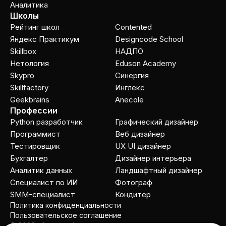
Аналитика
Школы
Рейтинг школ
Contented
Яндекс Практикум
Designcode School
Skillbox
НАДПО
Нетология
Eduson Academy
Skypro
Cинергия
Skillfactory
Инглекс
Geekbrains
Anecole
Профессии
Python разработчик
Графический дизайнер
Программист
Веб дизайнер
Тестировщик
UX UI дизайнер
Бухгалтер
Дизайнер интерьера
Аналитик данных
Ландшафтный дизайнер
Специалист по ИИ
Фотограф
SMM-специалист
Кондитер
Политика конфиденциальности
Пользовательское соглашение
© 2026 allcourses.io