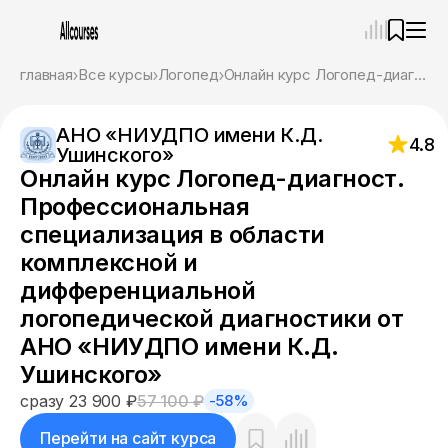
—
×
главная
Все курсы
Логопед
Онлайн курс Логопед-диагност. Профессиональная специализация в области комплексной и дифференциальной логопедической диагностики от АНО «НИУДПО имени К.Д. Ушинского»
Ассистент
08.08.26, 21:53
АНО «НИУДПО имени К.Д.
Привет! Я Ваш карьерный навигатор. Подберу
4.8
Ушинского»
курсы, которые соответствует именно вашим
Онлайн курс Логопед-диагност.
целям.
Пожалуйста, ответьте на несколько вопросов,
Профессиональная
чтобы начать.
специализация в области
комплексной и
Приступим?
дифференциальной
логопедической диагностики от
АНО «НИУДПО имени К.Д.
Ушинского»
сразу 23 900 ₽
57 100 ₽
-58%
Перейти на сайт курса