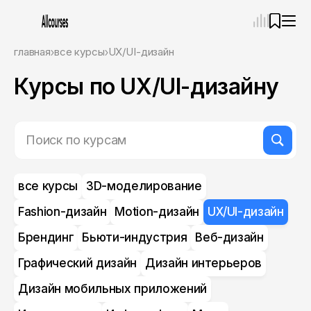
—
×
главная
все курсы
UX/UI-дизайн
Курсы по UX/UI-дизайну
Ассистент
07.08.26, 04:42
Привет! Я Ваш карьерный навигатор. Подберу
курсы, которые соответствует именно вашим
целям.
Пожалуйста, ответьте на несколько вопросов,
чтобы начать.
Приступим?
все курсы
3D-моделирование
Fashion-дизайн
Motion-дизайн
UX/UI-дизайн
Брендинг
Бьюти-индустрия
Веб-дизайн
Графический дизайн
Дизайн интерьеров
Дизайн мобильных приложений