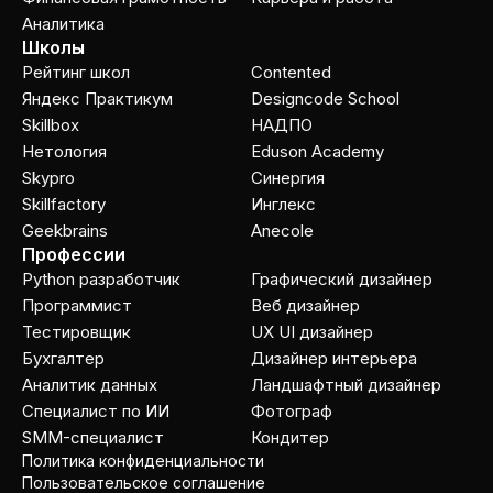
Аналитика
Школы
Рейтинг школ
Contented
Яндекс Практикум
Designcode School
Skillbox
НАДПО
Нетология
Eduson Academy
Skypro
Cинергия
Skillfactory
Инглекс
Geekbrains
Anecole
Профессии
Python разработчик
Графический дизайнер
Программист
Веб дизайнер
Тестировщик
UX UI дизайнер
Бухгалтер
Дизайнер интерьера
Аналитик данных
Ландшафтный дизайнер
Специалист по ИИ
Фотограф
SMM-специалист
Кондитер
Политика конфиденциальности
Пользовательское соглашение