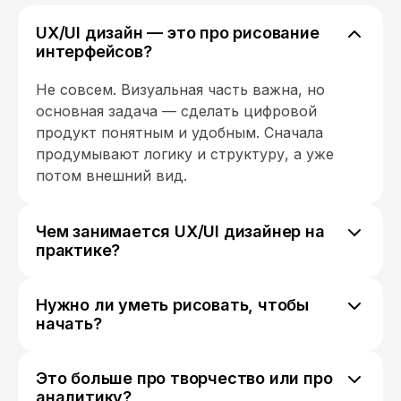
требовал и без него увидели
поступление средств. Так вот,
UX/UI дизайн — это про рисование
возврат осуществляется в
интерфейсов?
течение 45 рабочих дней с
момента получения корректного
Не совсем. Визуальная часть важна, но
заявления и полного пакета
основная задача — сделать цифровой
документов. Я отправила
продукт понятным и удобным. Сначала
документы 30 апреля, сегодня 17
продумывают логику и структуру, а уже
июня денег нет! На вопрос когда
потом внешний вид.
будет возврат денег, точную
дату не называют. Решайте сами,
надо вам это или нет. Но я не
Чем занимается UX/UI дизайнер на
рекомендую данную "академию".
практике?
Поберегите свои деньги и нервы.
Обычно работа состоит из нескольких
этапов: изучение задач продукта, анализ
Нужно ли уметь рисовать, чтобы
поведения пользователей, проектирование
начать?
сценариев взаимодействия, создание
Нет. Гораздо важнее понимание логики,
прототипов и финальный дизайн
базовых принципов композиции и умение
интерфейсов.
Это больше про творчество или про
работать в специальных программах для
аналитику?