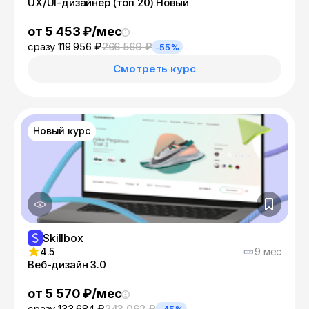
UX/UI-дизайнер (топ 20) Новый
от 5 453 ₽/мес
сразу 119 956 ₽
266 569 ₽
-55%
Смотреть курс
Новый курс
Skillbox
4.5
9 мес
Веб-дизайн 3.0
от 5 570 ₽/мес
сразу 133 684 ₽
243 062 ₽