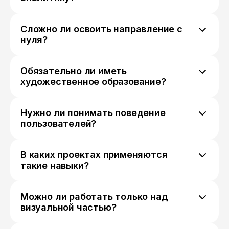
проектирования интерфейсов.
Здесь сочетаются оба подхода. Нужно
придумывать визуальные решения и
Сложно ли освоить направление с
одновременно проверять, насколько они
нуля?
удобны и понятны для человека.
Поначалу может быть непросто из-за
большого количества новых терминов и
Обязательно ли иметь
инструментов. Но после первых
художественное образование?
практических проектов структура работы
Нет. Многие приходят из совершенно
становится гораздо яснее.
разных сфер — от гуманитарных до
Нужно ли понимать поведение
технических. В этой области важнее
пользователей?
практика, чем формальный бэкграунд.
Да, это одна из ключевых частей работы. От
того, как человек взаимодействует с
В каких проектах применяются
интерфейсом, зависит, насколько удачным
такие навыки?
получится продукт.
Практически везде, где есть цифровые
продукты: сайты, приложения, сервисы,
Можно ли работать только над
внутренние системы компаний и даже
визуальной частью?
сложные платформы.
Иногда да, но чаще задачи связаны и с