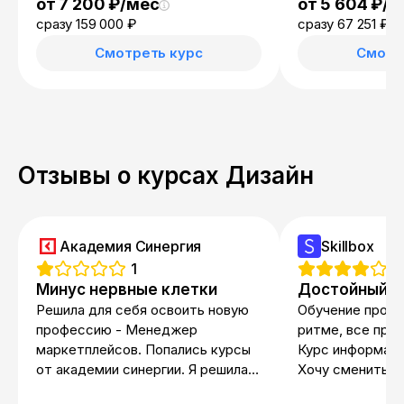
от 7 200 ₽/мес
от 5 604 ₽/м
сразу 159 000 ₽
сразу 67 251 ₽
12
Смотреть курс
Смотр
Отзывы о курсах Дизайн
Академия Синергия
Skillbox
1
4
Минус нервные клетки
Достойный к
Решила для себя освоить новую
Обучение прохо
профессию - Менеджер
ритме, все пре
маркетплейсов. Попались курсы
Курс информати
от академии синергии. Я решила
Хочу сменить п
зайти к ним на сайт и оставить
двигаюсь в это