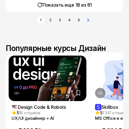
Показать еще 18 из
81
1
2
3
4
5
Популярные курсы Дизайн
Design Code & Robots
Skillbox
5
18 отзывов
5
1 341 отзыв
UX/UI дизайнер + AI
MS Office и ин