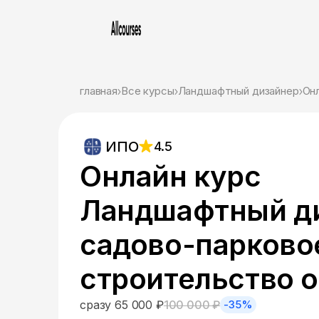
главная
Все курсы
Ландшафтный дизайнер
Он
ИПО
4.5
Онлайн курс
Ландшафтный ди
садово-парково
строительство 
сразу 65 000 ₽
100 000 ₽
-35%