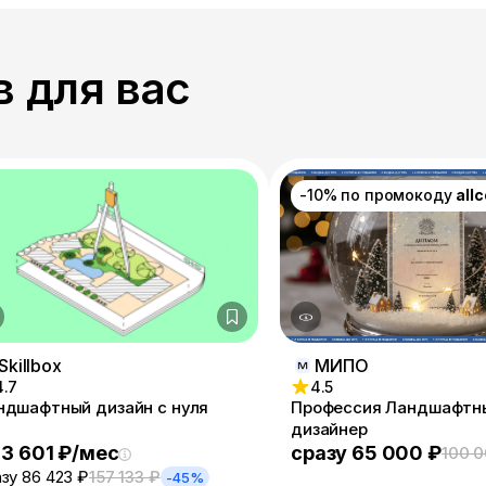
 для вас
-10% по промокоду
all
Skillbox
МИПО
4.7
4.5
ндшафтный дизайн с нуля
Профессия Ландшафтн
дизайнер
 3 601 ₽/мес
сразу 65 000 ₽
100 0
зу 86 423 ₽
157 133 ₽
-45%