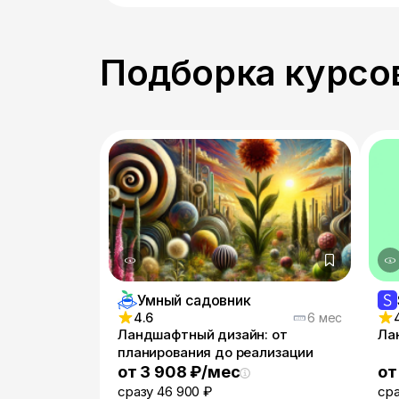
Подборка курсов
Умный садовник
4.6
6 мес
Ландшафтный дизайн: от
Ла
планирования до реализации
от 3 908 ₽/мес
от
сразу 46 900 ₽
сра