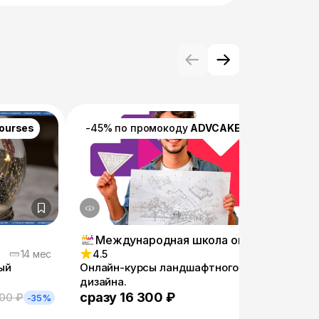
courses
-45% по промокоду
ADVCAKE25
Международная школа онлайн-профессий
14 мес
4.5
4.5
ый
Онлайн-курсы ландшафтного
Флор
дизайна.
сразу 16 300 ₽
сраз
00 ₽
-35%