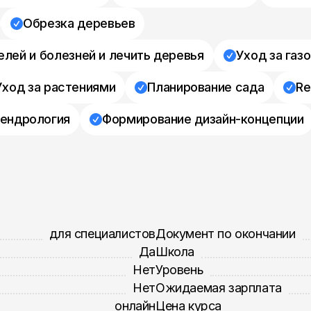
Обрезка деревьев
лей и болезней и лечить деревья
Уход за газ
Уход за растениями
Планирование сада
Re
ендрология
Формирование дизайн-концепции
для специалистов
Документ по окончании
Да
Школа
Нет
Уровень
Нет
Ожидаемая зарплата
онлайн
Цена курса