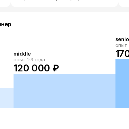
йнер
senio
опыт 
17
middle
опыт 1-3 года
120 000 ₽