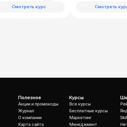
Смотреть курс
Смотреть кур
Полезное
Курсы
Шк
Акции и промокоды
Все курсы
Ре
Журнал
Бесплатные курсы
Ян
О компании
Маркетинг
Ski
Карта сайта
Менеджмент
Не