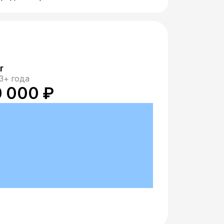
r
3+ года
0 000 ₽