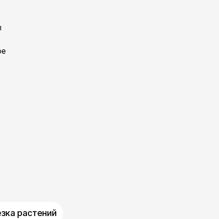
ы
ое
зка растений