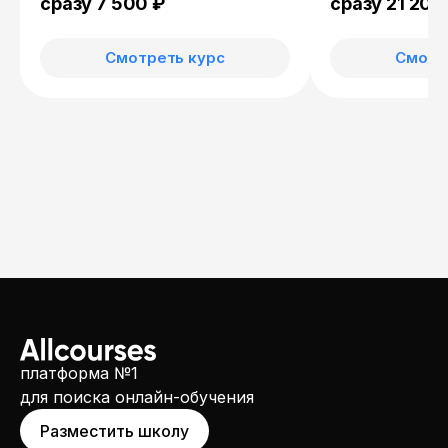
сложными запр
сразу 7 500 ₽
сразу 21 200
Смотреть курс
Смотр
платформа №1
для поиска онлайн-обучения
Разместить школу