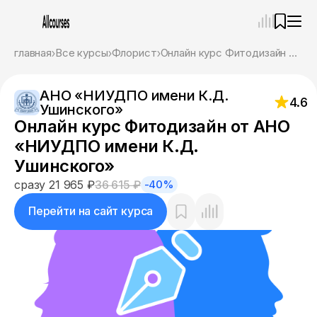
—
×
главная
Все курсы
Флорист
Онлайн курс Фитодизайн от АНО «НИУДПО имени К.Д. Ушинского»
Ассистент
07.08.26, 10:06
АНО «НИУДПО имени К.Д.
Привет! Я Ваш карьерный навигатор. Подберу
4.6
Ушинского»
курсы, которые соответствует именно вашим
Онлайн курс Фитодизайн от АНО
целям.
Пожалуйста, ответьте на несколько вопросов,
«НИУДПО имени К.Д.
чтобы начать.
Ушинского»
Приступим?
сразу 21 965 ₽
36 615 ₽
-40%
Перейти на сайт курса