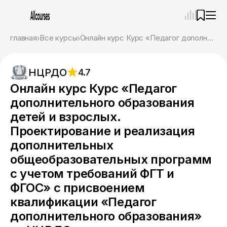
—
×
главная
Все курсы
Онлайн курс Курс «Педагог дополнительного образования детей и взрослых. Проектирование и реализация дополнительных общеобразовательных программ с учетом требований ФГТ и ФГОС» с присвоением квалификации «Педагог дополнительного образования» от НЦРДО
Ассистент
05.08.26, 22:42
НЦРДО
4.7
Привет! Я Ваш карьерный навигатор. Подберу
курсы, которые соответствует именно вашим
Онлайн курс Курс «Педагог
целям.
дополнительного образования
Пожалуйста, ответьте на несколько вопросов,
чтобы начать.
детей и взрослых.
Проектирование и реализация
Приступим?
дополнительных
общеобразовательных программ
с учетом требований ФГТ и
ФГОС» с присвоением
квалификации «Педагог
дополнительного образования»