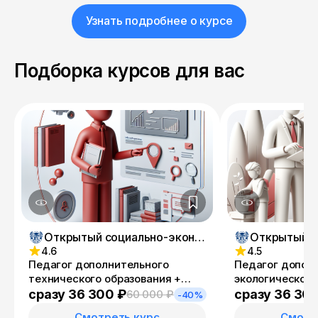
Узнать подробнее о курсе
Подборка курсов для вас
Открытый социально-экономический колледж
4.6
4.5
Педагог дополнительного
Педагог допол
технического образования +
экологического
Специалист по
Учитель эколог
сразу 36 300 ₽
сразу 36 30
60 000 ₽
-40%
информационным ресурсам
Смотреть курс
Смотр