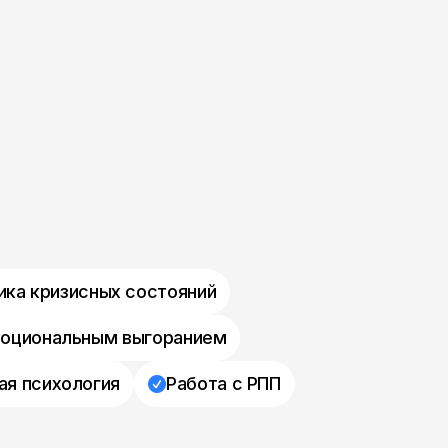
ика кризисных состояний
моциональным выгоранием
ая психология
Работа с РПП