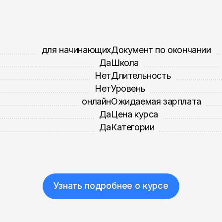
для начинающих
Документ по окончании
Да
Школа
Нет
Длительность
Нет
Уровень
онлайн
Ожидаемая зарплата
Да
Цена курса
Да
Категории
Узнать подробнее о курсе