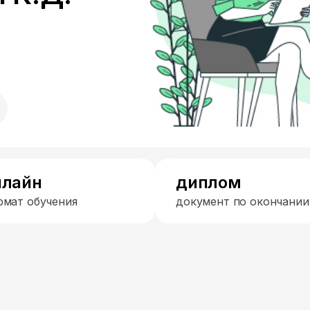
нлайн
диплом
рмат обучения
документ по окончании