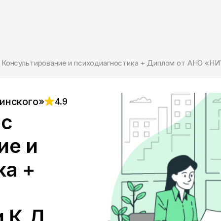
с Консультирование и психодиагностика + Диплом от АНО «Н
инского»
4.9
рс
ие и
ка +
 К.Д.