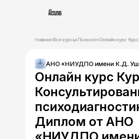
главная
Все курсы
Психолог
Онлайн курс Кур
АНО «НИУДПО имени К.Д. Уш
Онлайн курс Ку
Консультирован
психодиагности
Диплом от АНО
«НИУДПО имени