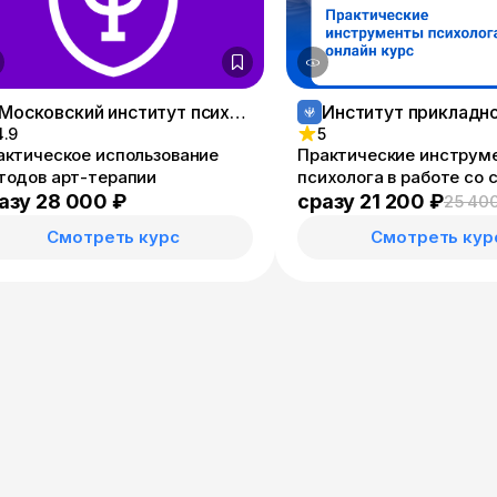
Московский институт психологии
4.9
5
актическое использование
Практические инструм
тодов арт-терапии
психолога в работе со
запросами
азу 28 000 ₽
сразу 21 200 ₽
25 40
Смотреть курс
Смотреть кур