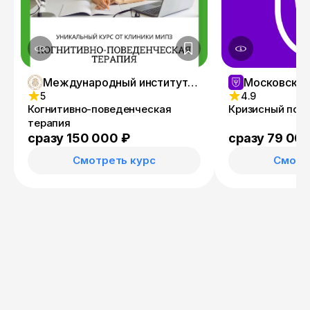
Международный институт психосоматического здоровья (МИПЗ)
5
4.9
Когнитивно-поведенческая
Кризисный пси
терапия
сразу 150 000 ₽
сразу 79 00
Смотреть курс
Смотр