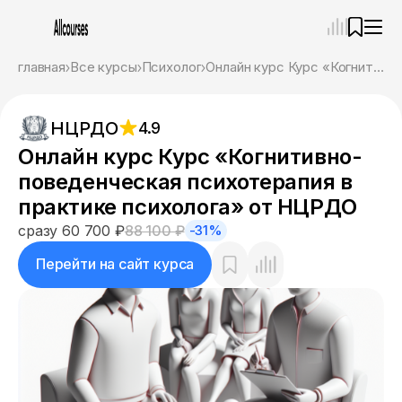
—
×
главная
Все курсы
Психолог
Онлайн курс Курс «Когнитивно-поведенческая психотерапия в практике психолога» от НЦРДО
Ассистент
06.08.26, 04:42
НЦРДО
4.9
Привет! Я Ваш карьерный навигатор. Подберу
курсы, которые соответствует именно вашим
Онлайн курс Курс «Когнитивно-
целям.
поведенческая психотерапия в
Пожалуйста, ответьте на несколько вопросов,
чтобы начать.
практике психолога» от НЦРДО
сразу 60 700 ₽
88 100 ₽
-31%
Приступим?
Перейти на сайт курса