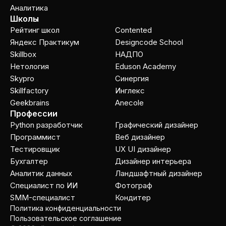
Аналитика
Школы
Рейтинг школ
Contented
Яндекс Практикум
Designcode School
Skillbox
НАДПО
Нетология
Eduson Academy
Skypro
Cинергия
Skillfactory
Инглекс
Geekbrains
Anecole
Профессии
Python разработчик
Графический дизайнер
Программист
Веб дизайнер
Тестировщик
UX UI дизайнер
Бухгалтер
Дизайнер интерьера
Аналитик данных
Ландшафтный дизайнер
Специалист по ИИ
Фотограф
SMM-специалист
Кондитер
Политика конфиденциальности
Пользовательское соглашение