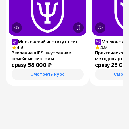
Московский институт психологии
4.9
4.9
Введение в IFS: внутренние
Практическое 
семейные системы
методов арт-т
сразу 58 000 ₽
сразу 28 00
Смотреть курс
Смотр