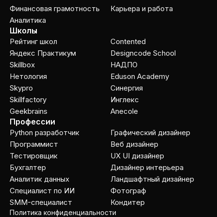
Финансовая грамотность
Карьера и работа
Аналитика
Школы
Рейтинг школ
Contented
Яндекс Практикум
Designcode School
Skillbox
НАДПО
Нетология
Eduson Academy
Skypro
Cинергия
Skillfactory
Инглекс
Geekbrains
Anecole
Профессии
Python разработчик
Графический дизайнер
Программист
Веб дизайнер
Тестировщик
UX UI дизайнер
Бухгалтер
Дизайнер интерьера
Аналитик данных
Ландшафтный дизайнер
Специалист по ИИ
Фотограф
SMM-специалист
Кондитер
Политика конфиденциальности