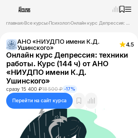
—
×
главная
Все курсы
Психолог
Онлайн курс Депрессия: техники работы. Курс (144 ч) от АНО «НИУДПО имени К.Д. Ушинского»
Ассистент
06.08.26, 07:21
АНО «НИУДПО имени К.Д.
Привет! Я Ваш карьерный навигатор. Подберу
4.5
Ушинского»
курсы, которые соответствует именно вашим
Онлайн курс Депрессия: техники
целям.
Пожалуйста, ответьте на несколько вопросов,
работы. Курс (144 ч) от АНО
чтобы начать.
«НИУДПО имени К.Д.
Ушинского»
Приступим?
сразу 15 400 ₽
18 500 ₽
-17%
Перейти на сайт курса