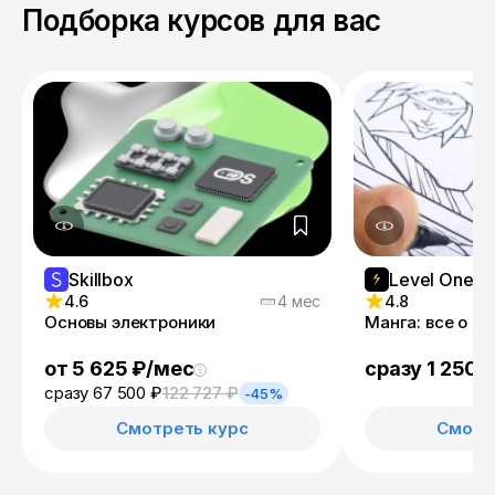
Подборка курсов для вас
Skillbox
Level One
4.6
4 мес
4.8
Основы электроники
Манга: все о я
от 5 625 ₽/мес
сразу 1 250 
сразу 67 500 ₽
122 727 ₽
-45%
Смотреть курс
Смотр