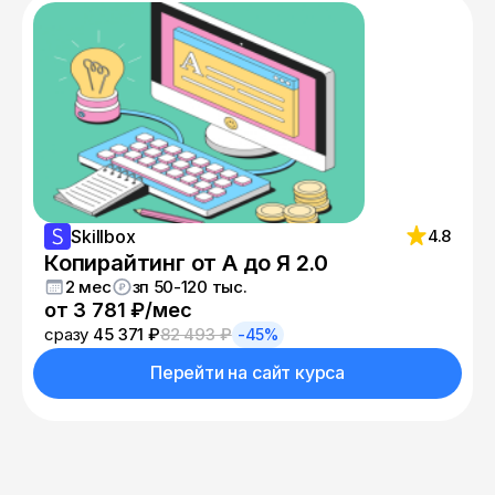
проверяющий куратор, который
прокомментирует практические работы и
даст полезные советы. Так вы сможете
перенять опыт, профессиональные знания и
лайфхаки.
Skillbox
4.8
Копирайтинг от А до Я 2.0
2 мес
зп 50-120 тыс.
от 3 781 ₽/мес
сразу
45 371 ₽
82 493 ₽
-45%
Перейти на сайт курса