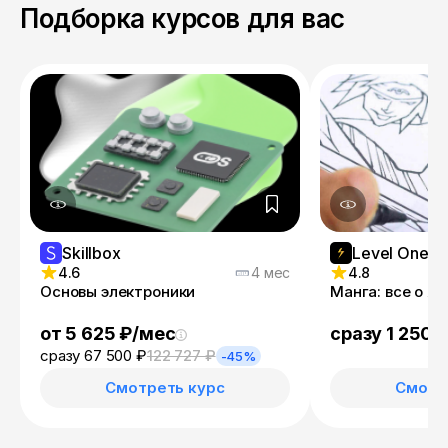
Подборка курсов для вас
Skillbox
Level One
4.6
4 мес
4.8
Основы электроники
Манга: все о я
от 5 625 ₽/мес
сразу 1 250 
сразу 67 500 ₽
122 727 ₽
-45%
Смотреть курс
Смотр